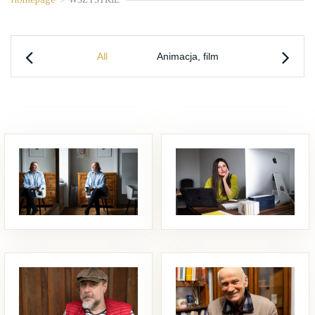
All
Animacja, film
Fotografia
Aleksandra Miksztal
Magdalena Klejdysz-Matras
Krakowska artystka, absolwentka Wydziału Grafiki Akademii Sztuk Pięknych w Krakowie, dyplom z wyróżnieniem z fotografii w pracowni prof. Zbigniewa Łagockiego. Od trzydziestu lat uprawia grafikę warsztatową, fotografię i malarstwo. Należy do „Grupy 13”, która powstała w 1999 roku i składa się z kobiet graficzek i fotografek. Ważniejsze wystawy: „On i oni Muzeum Historii Fotografii, Kraków, […]
Paweł Kotowicz
Alojzy Borowicz