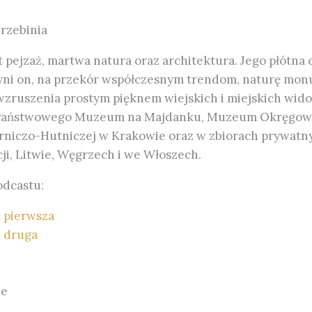
rzebinia
pejzaż, martwa natura oraz architektura. Jego płótna c
zyni on, na przekór współczesnym trendom, naturę mon
 wzruszenia prostym pięknem wiejskich i miejskich wido
 Państwowego Muzeum na Majdanku, Muzeum Okręgo
czo-Hutniczej w Krakowie oraz w zbiorach prywatnych w
cji, Litwie, Węgrzech i we Włoszech.
dcastu:
ć pierwsza
ć druga
ne