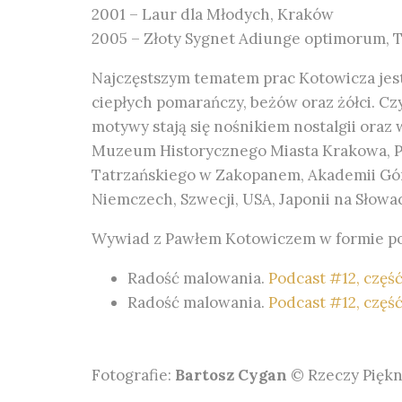
2001 – Laur dla Młodych, Kraków
2005 – Złoty Sygnet Adiunge optimorum, T
Najczęstszym tematem prac Kotowicza jest 
ciepłych pomarańczy, beżów oraz żółci. C
motywy stają się nośnikiem nostalgii oraz
Muzeum Historycznego Miasta Krakowa,
Tatrzańskiego w Zakopanem, Akademii Górni
Niemczech, Szwecji, USA, Japonii na Słowa
Wywiad z Pawłem Kotowiczem w formie po
Radość malowania.
Podcast #12, częś
Radość malowania.
Podcast #12, częś
Fotografie:
Bartosz Cygan
© Rzeczy Pięk