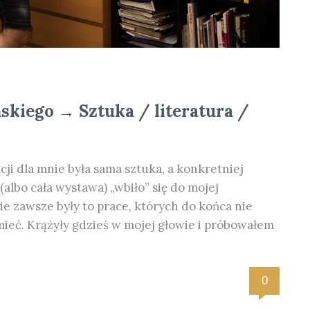
skiego → Sztuka / literatura /
i dla mnie była sama sztuka, a konkretniej
albo cała wystawa) „wbiło” się do mojej
ie zawsze były to prace, których do końca nie
ieć. Krążyły gdzieś w mojej głowie i próbowałem
0