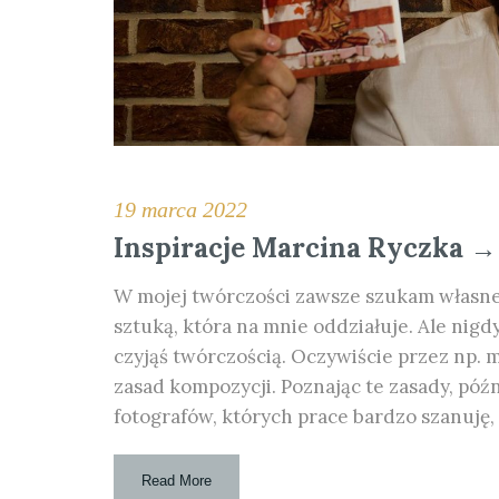
19 marca 2022
Inspiracje Marcina Ryczka →
W mojej twórczości zawsze szukam własnej
sztuką, która na mnie oddziałuje. Ale nigd
czyjąś twórczością. Oczywiście przez np.
zasad kompozycji. Poznając te zasady, póź
fotografów, których prace bardzo szanuję,
Read More