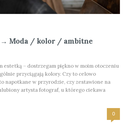
j → Moda / kolor / ambitne
m estetką – dostrzegam piękno w moim otoczeniu
gólnie przyciągają kolory. Czy to celowo
to napotkane w przyrodzie, czy zestawione na
lubiony artysta fotograf, u którego ciekawa
0