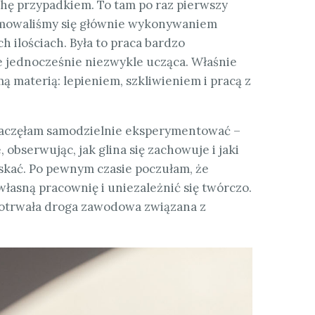
hę przypadkiem. To tam po raz pierwszy
Zajmowaliśmy się głównie wykonywaniem
 ilościach. Była to praca bardzo
e jednocześnie niezwykle ucząca. Właśnie
ą materią: lepieniem, szkliwieniem i pracą z
zaczęłam samodzielnie eksperymentować –
obserwując, jak glina się zachowuje i jaki
skać. Po pewnym czasie poczułam, że
asną pracownię i uniezależnić się twórczo.
ugotrwała droga zawodowa związana z