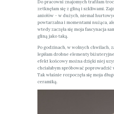
Do pracowni znajomych trafiłam troc
zetknęłam się z gliną i szkliwami. 
aniołów – w dużych, niemal hurtowych
powtarzalna i momentami nużąca, al
wtedy zaczęła się moja fascynacja sam
gliną jako taką.
Po godzinach, w wolnych chwilach, 
lepiłam drobne elementy biżuteryjne, 
efekt końcowy można dzięki niej uzy
chciałabym spróbować poprowadzić wł
Tak właśnie rozpoczęła się moja dł
ceramiką.