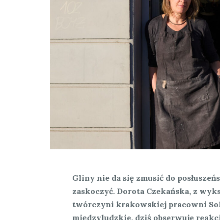
Gliny nie da się zmusić do posłuszeńst
zaskoczyć. Dorota Czekańska, z wyks
twórczyni krakowskiej pracowni Solo
międzyludzkie, dziś obserwuje reakc