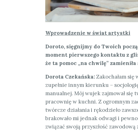
Wprowadzenie w świat artystki
Doroto, sięgnijmy do Twoich począ
moment pierwszego kontaktu z gli
że ta pomoc „na chwilę” zamieniła
Dorota Czekańska:
Zakochałam się 
zupełnie innym kierunku – socjologię
manualnej. Mój wujek zajmował się tw
pracownię w kuchni. Z ogromnym za
twórcze działania i rękodzieło zawsze
brakowało mi jednak odwagi i pewnośc
związać swoją przyszłość zawodową z