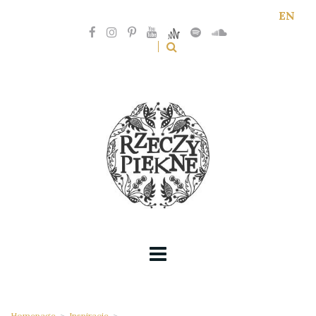
EN
Homepage
>
Inspiracje
>