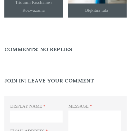
Triduum Paschalne /
Rozważania
Błękitna fala
COMMENTS:
NO REPLIES
JOIN IN:
LEAVE YOUR COMMENT
DISPLAY NAME
*
MESSAGE
*
EMAIL ADDRESS
*