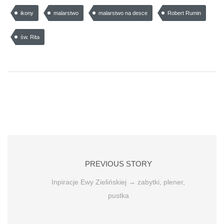
ikony
malarstwo
malarstwo na desce
Robert Rumin
św. Rita
PREVIOUS STORY
Inpiracje Ewy Zielińskiej → zabytki, plener,
pustka