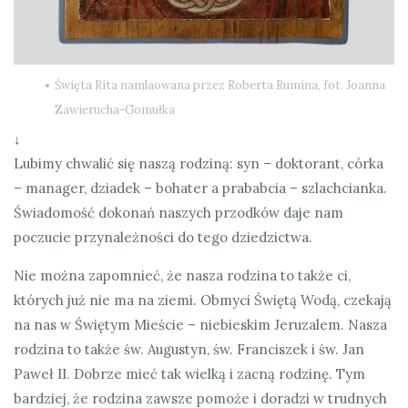
Święta Rita namlaowana przez Roberta Rumina, fot. Joanna
Zawierucha-Gomułka
↓
Lubimy chwalić się naszą rodziną: syn – doktorant, córka
– manager, dziadek – bohater a prababcia – szlachcianka.
Świadomość dokonań naszych przodków daje nam
poczucie przynależności do tego dziedzictwa.
Nie można zapomnieć, że nasza rodzina to także ci,
których już nie ma na ziemi. Obmyci Świętą Wodą, czekają
na nas w Świętym Mieście – niebieskim Jeruzalem. Nasza
rodzina to także św. Augustyn, św. Franciszek i św. Jan
Paweł II.
Dobrze mieć tak wielką i zacną rodzinę. Tym
bardziej, że rodzina zawsze pomoże i doradzi w trudnych