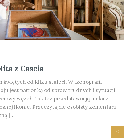
ita z Cascia
h świętych od kilku stuleci. W ikonografii
ju jest patronką od spraw trudnych i sytuacji
ciowy węzeł i tak też przedstawia ją malarz
snej ikonie. Przeczytajcie osobisty komentarz
zną […]
0