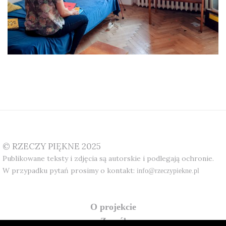
© RZECZY PIĘKNE 2025
Publikowane teksty i zdjęcia są autorskie i podlegają ochronie.
W przypadku pytań prosimy o kontakt:
info@rzeczypiekne.pl
o projekcie
zespół