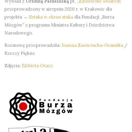
Wywiad z
Urszulą Palusińską
pt.
„Zdziwienie światem”
przeprowadzony w sierpniu 2020 r. w Krakowie dla
projektu →
Sztuka w ekran stuka
dla Fundacji „Burza
Mózgów” z programu Ministra Kultury i Dziedzictwa
Narodowego.
Rozmowę przeprowadziła:
Joanna Zawierucha-Gomułka
/
Rzeczy Piękne
Zdjęcia:
Elżbieta Oracz