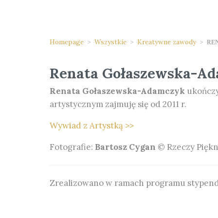
Homepage
>
Wszystkie
>
Kreatywne zawody
>
RE
Renata Gołaszewska-A
Renata Gołaszewska-Adamczyk
ukończył
artystycznym zajmuję się od 2011 r.
Wywiad z Artystką >>
Fotografie:
Bartosz Cygan
© Rzeczy Pięk
Zrealizowano w ramach programu stypen