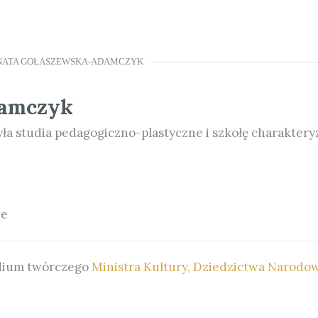
NATA GOŁASZEWSKA-ADAMCZYK
damczyk
a studia pedagogiczno-plastyczne i szkołę charaktery
ne
dium twórczego
Ministra Kultury, Dziedzictwa Narodow