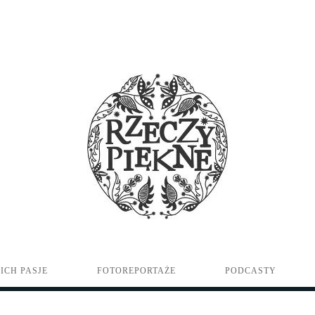
ICH PASJE
FOTOREPORTAŻE
PODCASTY