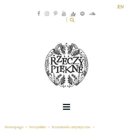
EN
Homepage
>
Wszystkie
>
Rzemiosło artystyczne
>