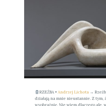
RZEŹBA •
Andrzej Lichota
→ Rzeźb
działają na mnie nieustannie. Z tym,
wyobraźnię. Nie wiem dlaczego ale, w