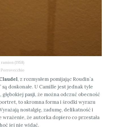
 ramion (1958)
o Porrovecchio
Claudel
, z rozmysłem pomijając Roudin`a
” są doskonałe. U Camille jest jednak tyle
, głębokiej pasji, że można odczuć obecność
 portret, to skromna forma i środki wyrazu
yrażają nostalgię, zadumę, delikatność i
e wrażenie, że autorka dopiero co przestała
choć jej nie widać.