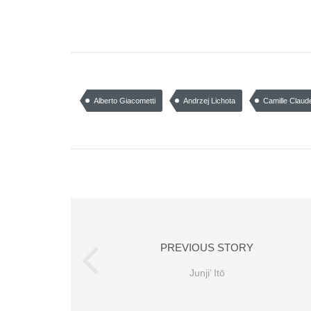
Alberto Giacometti
Andrzej Lichota
Camille Claud
PREVIOUS STORY
Junji’ Itō