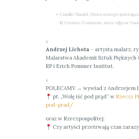
Camille Claudel, Głowa starego śpiewające
© Creative Commons, autor zdjęcia: Vass
↓
Andrzej Lichota
– artysta malarz, r
Malarstwa Akademii Sztuk Pięknych 
RP i Erich Pommer Institut.
↓
POLECAMY → wywiad z Andrzejem L
pt. „Wolę iść pod prąd” w
Rzeczy P
pod-prad/
oraz w Rzeczpospolitej:
Czy artyści przetrwają czas zaraz