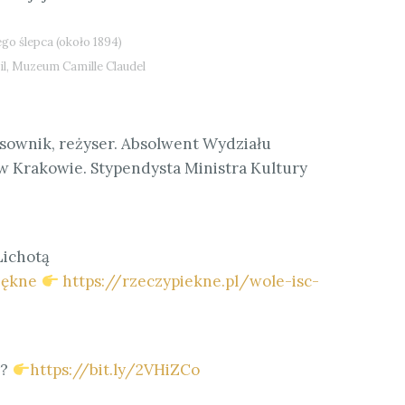
go ślepca (około 1894)
il, Muzeum Camille Claudel
ysownik, reżyser. Absolwent Wydziału
w Krakowie. Stypendysta Ministra Kultury
ichotą
iękne
https://rzeczypiekne.pl/wole-isc-
y?
https://bit.ly/2VHiZCo