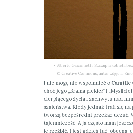
Alberto Giacometti, Szczupła kobieta bez
© Creative Commons, autor zdjęcia: Rin
I nie mogę nie wspomnieć o
Camille 
choć jego „Brama piekieł” i „Myśliciel
cierpiąc
ego życia i zachwytu nad nim
szaleństwa. Kiedy jednak trafi się na
tworzą bezpośredni przekaz uczuć. W
tajemniczość. A ja często mam jeszcz
je rzeźbić. I jest gdzieś tuż, obecna, 