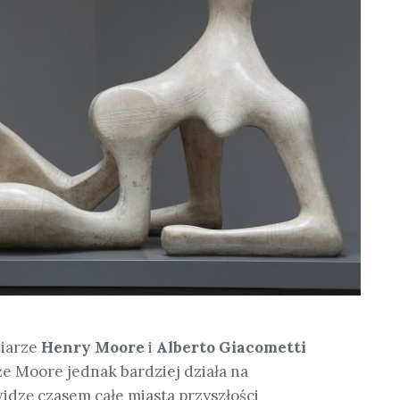
iarze
Henry Moore
i
Alberto Giacometti
 że Moore jednak bardziej działa na
idzę czasem całe miasta przyszłości