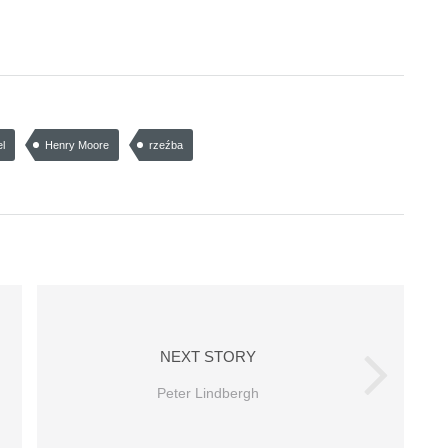
el
Henry Moore
rzeźba
NEXT STORY
Peter Lindbergh