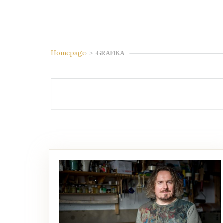
Homepage
>
GRAFIKA
Jan Bosak
Zajmuje się grafiką warsztatową, malarstwem i rysunkiem. Od wielu lat mieszka w Krakowie. W latach 1990-1995 studiował na Wydziale Grafiki Akademii Sztuk Pięknych w Krakowie i uzyskał dyplom z wyróżnieniem w pracowni miedziorytu prof. Stanisława Wejmana. W 2011 roku obronił doktorat z grafiki warsztatowej na Wydziale Grafiki ASP w Krakowie. W latach 2003-2016 był wykładowcą […]