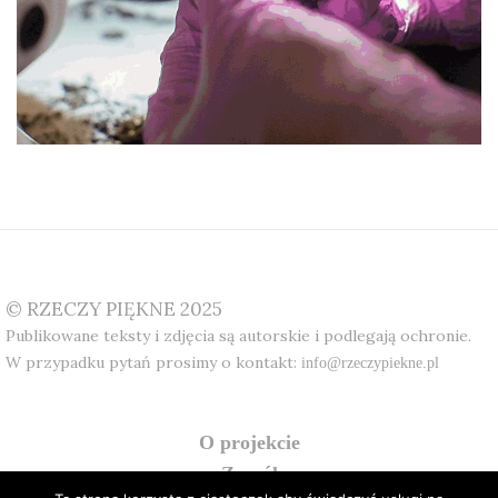
© RZECZY PIĘKNE 2025
Publikowane teksty i zdjęcia są autorskie i podlegają ochronie.
W przypadku pytań prosimy o kontakt:
info@rzeczypiekne.pl
o projekcie
zespół