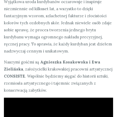
Wyjątkowa uroda kurdybanów oczarowuje i inspiruje
niezmiennie od kilkuset lat, a wszystko to dzięki
fantazyjnym wzorom, szlachetnej fakturze i złocistości
kolorów tych ozdobnych skór. Jednak niewiele osób zdaje
sobie sprawę, że proces tworzenia jednego brytu
kurdybanu wymaga ogromnego nakładu precyzyjnej,
ręcznej pracy. To sprawia, że każdy kurdyban jest dziełem
nadzwyczaj cennym i unikatowym.
Naszymi gośćmi są
Agnieszka Kosakowska i Ewa
Zielińska
, założycielki krakowskiej pracowni artystycznej
CONSISTE
. Wspólnie będziemy sięgać do historii sztuki,
rzemiosła artystycznego i tajemnic związanych z
konserwacją zabytków.