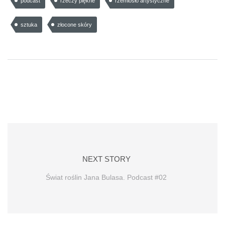
podcast
rzeczy piękne
rzemiosło artystyczne
sztuka
złocone skóry
NEXT STORY
Świat roślin Jana Bulasa. Podcast #02