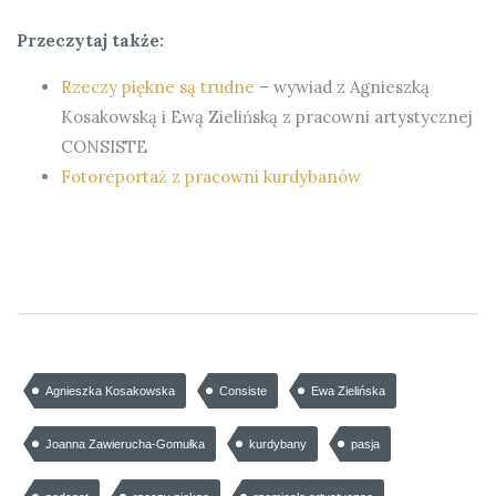
Przeczytaj także:
Rzeczy piękne są trudne
– wywiad z Agnieszką
Kosakowską i Ewą Zielińską z pracowni artystycznej
CONSISTE
Fotoreportaż z pracowni kurdybanów
Agnieszka Kosakowska
Consiste
Ewa Zielińska
Joanna Zawierucha-Gomułka
kurdybany
pasja