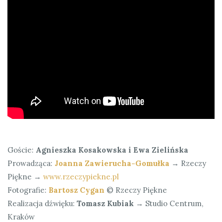
Goście:
Agnieszka Kosakowska i Ewa Zielińska
Prowadząca:
Joanna Zawierucha-Gomułka
→ Rzeczy
Piękne →
www.rzeczypiekne.pl
Fotografie:
Bartosz Cygan
© Rzeczy Piękne
Realizacja dźwięku:
Tomasz Kubiak
→ Studio Centrum,
Kraków