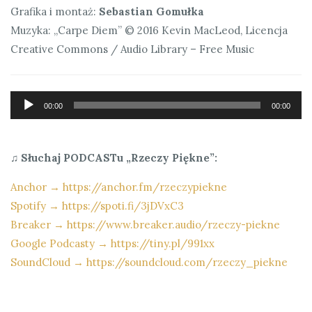
Grafika i montaż:
Sebastian Gomułka
Muzyka: „Carpe Diem” © 2016 Kevin MacLeod, Licencja
Creative Commons / Audio Library – Free Music
Odtwarzacz
00:00
00:00
plików
dźwiękowych
♫ Słuchaj PODCASTu „Rzeczy Piękne”:
Anchor →
https://anchor.fm/rzeczypiekne
Spotify →
https://spoti.fi/3jDVxC3
Breaker →
https://www.breaker.audio/rzeczy-piekne
Google Podcasty →
https://tiny.pl/991xx
SoundCloud →
https://soundcloud.com/rzeczy_piekne