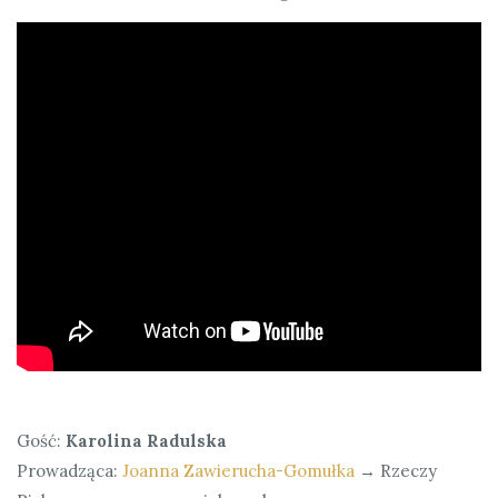
Gość:
Karolina Radulska
Prowadząca:
Joanna Zawierucha-Gomułka
→ Rzeczy