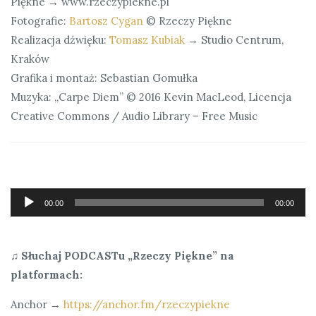
Piękne → www.rzeczypiekne.pl
Fotografie:
Bartosz Cygan
© Rzeczy Piękne
Realizacja dźwięku:
Tomasz Kubiak
→ Studio Centrum,
Kraków
Grafika i montaż: Sebastian Gomułka
Muzyka: „Carpe Diem” © 2016 Kevin MacLeod, Licencja
Creative Commons / Audio Library – Free Music
Odtwarzacz
00:00
00:00
plików
dźwiękowych
♫ Słuchaj PODCASTu „Rzeczy Piękne” na
platformach:
Anchor →
https://anchor.fm/rzeczypiekne