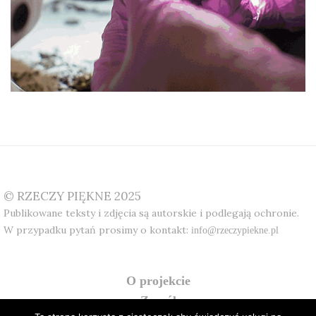
© RZECZY PIĘKNE 2025
Publikowane teksty i zdjęcia są autorskie i podlegają ochronie.
W przypadku pytań prosimy o kontakt:
info@rzeczypiekne.pl
o projekcie
zespół