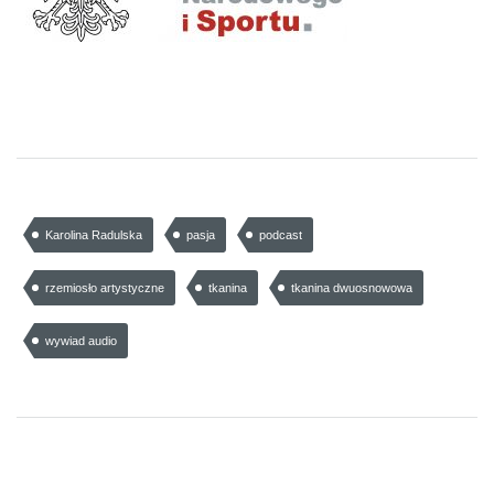
Karolina Radulska
pasja
podcast
rzemiosło artystyczne
tkanina
tkanina dwuosnowowa
wywiad audio