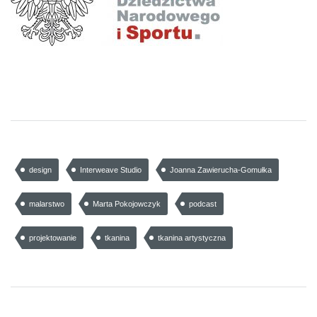
design
Interweave Studio
Joanna Zawierucha-Gomułka
malarstwo
Marta Pokojowczyk
podcast
projektowanie
tkanina
tkanina artystyczna