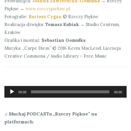
Prowadząca:
Joanna Zawierucha-Gomułka
→ Rzeczy
Piękne →
www.rzeczypiekne.pl
Fotografie:
Bartosz Cygan
© Rzeczy Piękne
Realizacja dźwięku:
Tomasz Kubiak
→ Studio Centrum,
Kraków
Grafika i montaż:
Sebastian Gomułka
Muzyka: „Carpe Diem” © 2016 Kevin MacLeod, Licencja
Creative Commons / Audio Library – Free Music
Odtwarzacz
00:00
00:00
plików
dźwiękowych
♫ Słuchaj PODCASTu „Rzeczy Piękne” na
platformach: