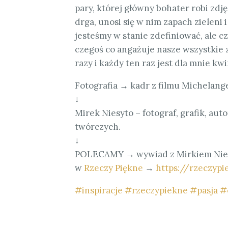
pary, której główny bohater robi zdj
drga, unosi się w nim zapach zieleni 
jesteśmy w stanie zdefiniować, ale 
czegoś co angażuje nasze wszystkie z
razy i każdy ten raz jest dla mnie kw
Fotografia → kadr z filmu Michelang
↓
Mirek Niesyto – fotograf, grafik, au
twórczych.
↓
POLECAMY → wywiad z Mirkiem Nie
w
Rzeczy Piękne
→
https://rzeczyp
#
inspiracje
#
rzeczypiekne
#
pasja
#