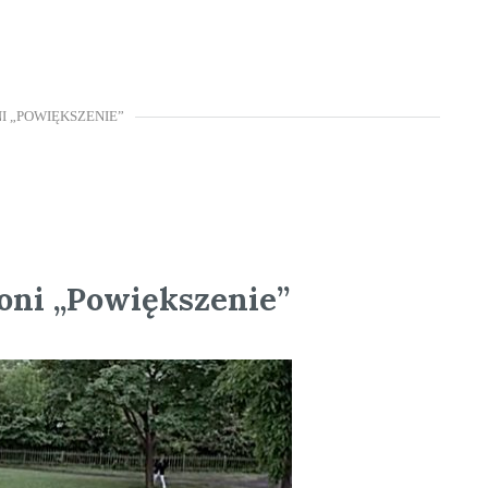
 „POWIĘKSZENIE”
oni „Powiększenie”