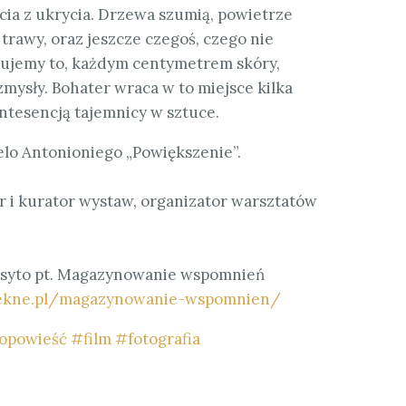
ęcia z ukrycia. Drzewa szumią
, powietrze
i trawy, oraz jeszcze czegoś, czego nie
czujemy to, każdym centymetrem skóry,
mysły. Bohater wraca w to miejsce kilka
intesencją tajemnicy w sztuce.
elo Antonioniego „Powiększenie”.
tor i kurator wystaw, organizator warsztatów
syto pt. Magazynowanie wspomnień
iekne.pl/magazynowanie-wspomnien/
opowieść
#
film
#
fotografia