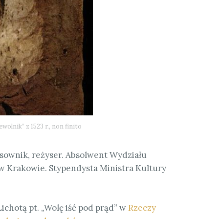
wolnik” z 1523 r., non finito
ysownik, reżyser. Absolwent Wydziału
w Krakowie. Stypendysta Ministra Kultury
hotą pt. „Wolę iść pod prąd” w
Rzeczy