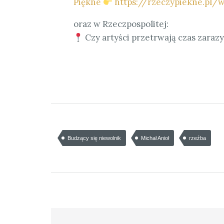
Piękne
https://rzeczypiekne.pl/
oraz w Rzeczpospolitej:
Czy artyści przetrwają czas zaraz
Budzący się niewolnik
Michał Anioł
rzeźba