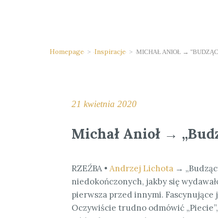
Homepage
>
Inspiracje
>
MICHAŁ ANIOŁ → "BUDZĄC
21 kwietnia 2020
Michał Anioł → „Budz
RZEŹBA •
Andrzej Lichota
→ „Budzący
niedokończonych, jakby się wydawało,
pierwsza przed innymi. Fascynujące 
Oczywiście trudno odmówić „Piecie”,