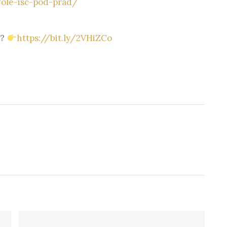
wole-isc-pod-prad/
y?
https://bit.ly/2VHiZCo