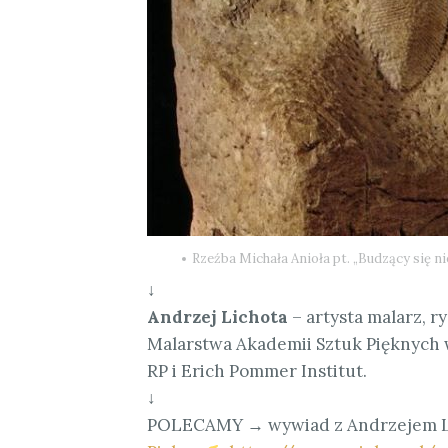
Rzeźba Michała Anioła pt. „Budzący się nie
↓
Andrzej Lichota
– artysta malarz, r
Malarstwa Akademii Sztuk Pięknych 
RP i Erich Pommer Institut.
↓
POLECAMY → wywiad z Andrzejem Lic