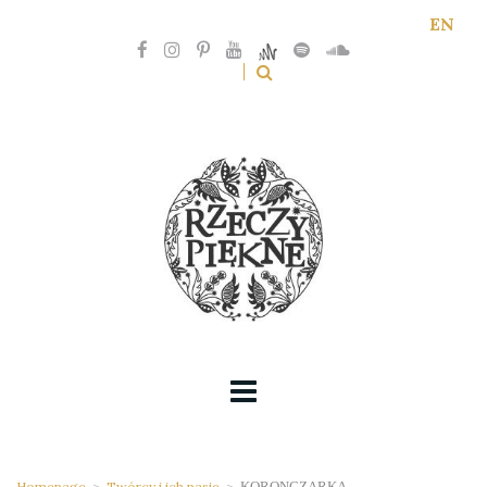
EN
Homepage
>
Twórcy i ich pasje
>
KORONCZARKA