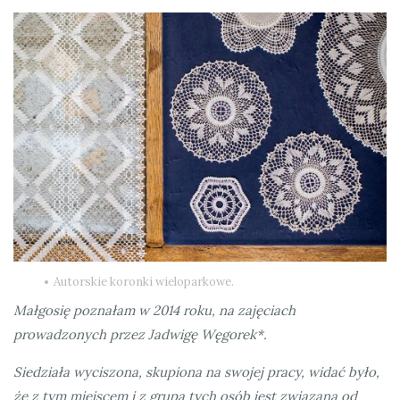
Autorskie koronki wieloparkowe.
Małgosię poznałam w 2014 roku, na zajęciach
prowadzonych przez Jadwigę Węgorek*.
Siedziała wyciszona, skupiona na swojej pracy, widać było,
że z tym miejscem i z grupą tych osób jest związana od