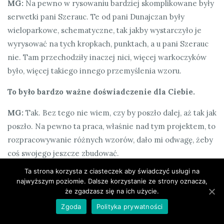
MG:
Na pewno w rysowaniu bardziej skomplikowane były
serwetki pani Szerauc. Te od pani Dunajczan były
wieloparkowe, schematyczne, tak jakby wystarczyło je
wyrysować na tych kropkach, punktach, a u pani Szerauc
nie. Tam przechodziły inaczej nici, więcej warkoczyków
było, więcej takiego innego przemyślenia wzoru.
To było bardzo ważne doświadczenie dla Ciebie.
MG:
Tak. Bez tego nie wiem, czy by poszło dalej, aż tak jak
poszło. Na pewno ta praca, właśnie nad tym projektem, to
rozpracowywanie różnych wzorów, dało mi odwagę, żeby
coś swojego jeszcze zbudować.
Ta strona korzysta z ciasteczek aby świadczyć usługi na
Potężna dawka wiedzy, samodzielnie przerobionej.
najwyższym poziomie. Dalsze korzystanie ze strony oznacza,
że zgadzasz się na ich użycie.
MG:
Tak.
Zgoda
Polityka prywatności
Chcę zapytać o
krakowską koronkę klockową
*, jak Ty to