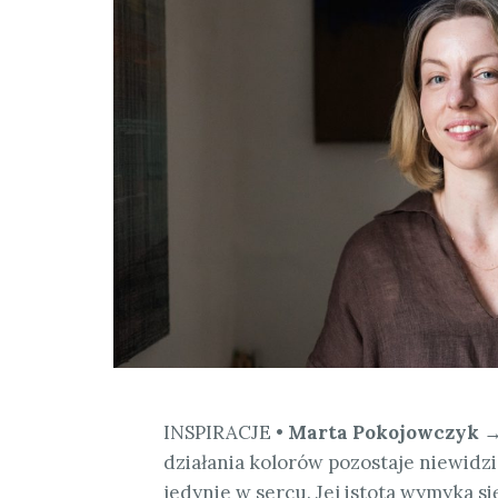
INSPIRACJE •
Marta Pokojowczyk
→ 
działania kolorów pozostaje niewidz
jedynie w sercu. Jej istota wymyka s