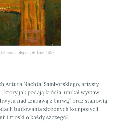
kusem, olej na płótnie, 1958,
ch Artura Nachta-Samborskiego, artysty
 który jak podają źródła, unikał wystaw
chwytu nad „zabawą z barwą” oraz stanowią
dach budowania złożonych kompozycji
 i troski o każdy szczegół.