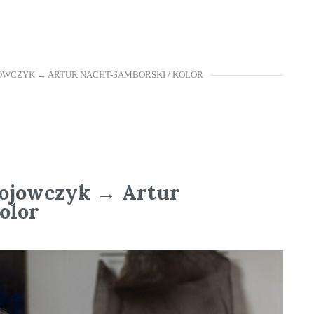
OWCZYK → ARTUR NACHT-SAMBORSKI / KOLOR
kojowczyk → Artur
olor