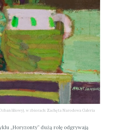
zban liliowy), w zbiorach: Zachęta Narodowa Galeria
yklu „Horyzonty” dużą rolę odgrywają