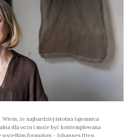
Wiem, że najbardziej istotna tajemnica
ialna dla oczu i może być kontemplowana
ię wszelkim formułom – Johannes Itten.