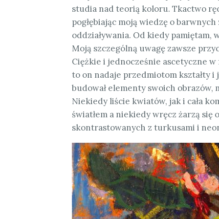
studia nad teorią koloru. Tkactwo r
pogłębiając moją wiedzę o barwnych ze
oddziaływania. Od kiedy pamiętam, 
Moją szczególną uwagę zawsze przyc
Ciężkie i jednocześnie ascetyczne w f
to on nadaje przedmiotom kształty i j
budował elementy swoich obrazów, m
Niekiedy liście kwiatów, jak i cała 
światłem a niekiedy wręcz żarzą si
skontrastowanych z turkusami i neo