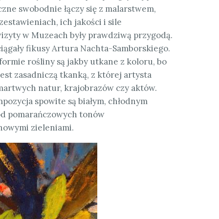
ęczne swobodnie łączy się z malarstwem,
stawieniach, ich jakości i sile
wizyty w Muzeach były prawdziwą przygodą.
iągały fikusy Artura Nachta-Samborskiego.
ormie rośliny są jakby utkane z koloru, bo
est zasadniczą tkanką, z której artysta
artwych natur, krajobrazów czy aktów.
kompozycja spowite są białym, chłodnym
ę od pomarańczowych tonów
nowymi zieleniami.