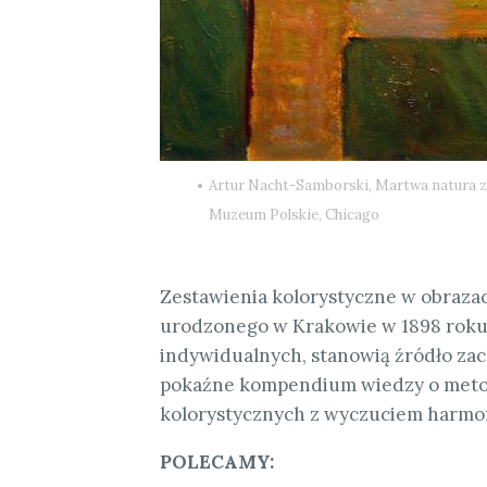
Artur Nacht-Samborski, Martwa natura z fi
Muzeum Polskie, Chicago
Zestawienia kolorystyczne w obraza
urodzonego w Krakowie w 1898 roku ,
indywidualnych, stanowią źródło za
pokaźne kompendium wiedzy o meto
kolorystycznych z wyczuciem harmonii
POLECAMY: