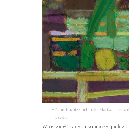
Artur Nacht-Samborski, Martwa natura (D
Sztuki
W ręcznie tkanych kompozycjach z c