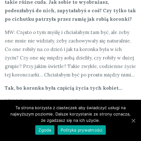
takie różne cuda. Jak sobie to wyobrażasz,
podeszłabyś do nich, zapytałabyś o coś? Czy tylko tak
po cichutku patrzyła przez ramię jak robią koronki?
MW: Często o tym myślę i chciałabym tam być, ale żeby
one mnie nie widziały, żeby zachowywały się naturalnie.
Co one robiły na co dzień i jak ta koronka była w ich
życiu? Czy one się między sobą dzieliły, czy robiły w dużej
grupie? Przy jakim świetle? Takie zwykłe, codzienne życie
tej koronczarki… Chciałabym być po prostu między nimi…
Tak, bo koronka była częścią życia tych kobiet…
MW: Właśnie tak, ja nie wiem jak one znajdowały czas, czy
Ta strona korzysta z ciasteczek aby świadczyć usługi na
wieczorem? Kiedyś było dużo dzieci, gospodarka też…
najwyższym poziomie. Dalsze korzystanie ze strony oznacza,
Gdzie one robiły, jak one się między sobą zachowywały,
że zgadzasz się na ich użycie.
czy była zazdrość, czy doradzały sobie, jak to tam było?
Zgoda
Polityka prywatności
Bo wszystko jest takie ludzkie, prawda? Człowiek