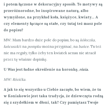
i potem łączone w dekoracyjny sposób. Te motywy są
przeróżnorodne, bo inspirowane naturą, albo
wymyślone, na przykład koła, księżyce, kwiaty… A
czy elementy łączące są stałe, czy tutaj też masz pole
do popisu?
MW: Mam bardzo duże pole do popisu, bo są
kółeczka
,
łańcuszki
i na
pompku
można przypinać, na
bańce
. Tu też
nie ma reguły, tylko żeby ten kwiatek sensu nie stracił
przez tę właśnie dopinkę.
U Was jest ładne określenie na koronkę,
rózia
.
MW: Rózićka
.
A jak to się wszystko u Ciebie zaczęło, bo wiem, że tu
w Koniakowie jest taka tradycja, że dziewczęta rodzą
się z szydełkiem w dłoni, tak? Czy pamiętasz Twoje