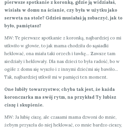
pierwsze spotkanie z koronką, gdzie ją widziałaś,
wisiała w domu na ścianie, czy była w użytku jako
serweta na stole? Gdzieś musiałaś ją zobaczyć, jak to
było, pamiętasz?
MW: Te pierwsze spotkanie z koronką, najbardziej co mi
utkwiło w głowie, to jak mama chodziła do sąsiadki
heklować, ona miała taki orzech i ławkę… Zawsze tam
siedziały i heklowały. Dla nas dzieci to była radość, bo w
ogóle z domu się wyszło i z innymi dziećmi się bawiło…
Tak, najbardziej utkwił mi w pamięci ten moment.
One lubiły towarzystwo; chyba tak jest, że każda
koronczarka ma swój rytm, na przykład Ty lubisz
ciszę i skupienie.
MW: Ja lubię ciszę, ale czasami mama dzwoni do mnie,
żebym przyszła do niej heklować, co mnie bardzo cieszy,