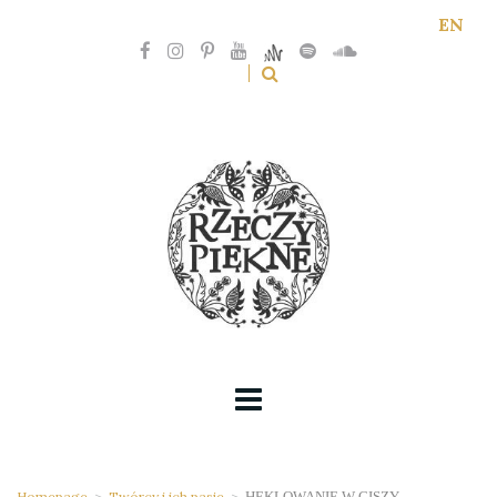
EN
Homepage
>
Twórcy i ich pasje
>
HEKLOWANIE W CISZY