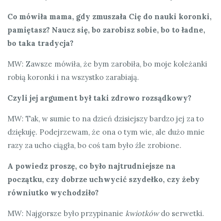
Co mówiła mama, gdy zmuszała Cię do nauki koronki,
pamiętasz? Naucz się, bo zarobisz sobie, bo to ładne,
bo taka tradycja?
MW: Zawsze mówiła, że bym zarobiła, bo moje koleżanki
robią koronki i na wszystko zarabiają.
Czyli jej argument był taki zdrowo rozsądkowy?
MW: Tak, w sumie to na dzień dzisiejszy bardzo jej za to
dziękuję. Podejrzewam, że ona o tym wie, ale dużo mnie
razy za ucho ciągła, bo coś tam było źle zrobione.
A powiedz proszę, co było najtrudniejsze na
początku, czy dobrze uchwycić szydełko, czy żeby
równiutko wychodziło?
MW: Najgorsze było przypinanie
kwiotków
do serwetki.