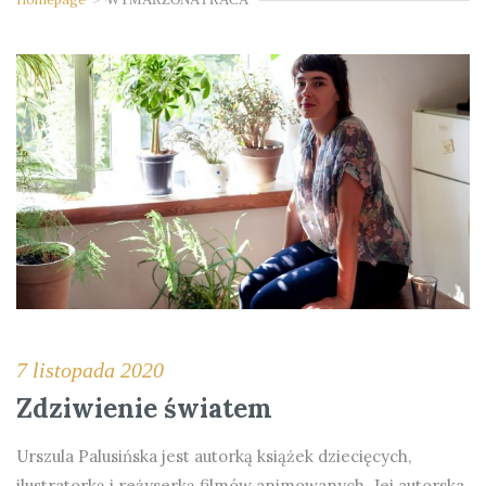
7 listopada 2020
Zdziwienie światem
Urszula Palusińska jest autorką książek dziecięcych,
ilustratorką i reżyserką filmów animowanych. Jej autorska