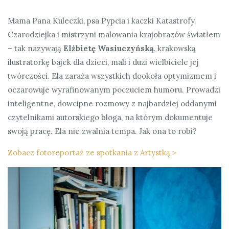
Mama Pana Kuleczki, psa Pypcia i kaczki Katastrofy.
Czarodziejka i mistrzyni malowania krajobrazów światłem
– tak nazywają
Elżbietę Wasiuczyńską
, krakowską
ilustratorkę bajek dla dzieci, mali i duzi wielbiciele jej
twórczości. Ela zaraża wszystkich dookoła optymizmem i
oczarowuje wyrafinowanym poczuciem humoru. Prowadzi
inteligentne, dowcipne rozmowy z najbardziej oddanymi
czytelnikami autorskiego bloga, na którym dokumentuje
swoją pracę. Ela nie zwalnia tempa. Jak ona to robi?
Zobacz fotoreportaż ze spotkania z Artystką >