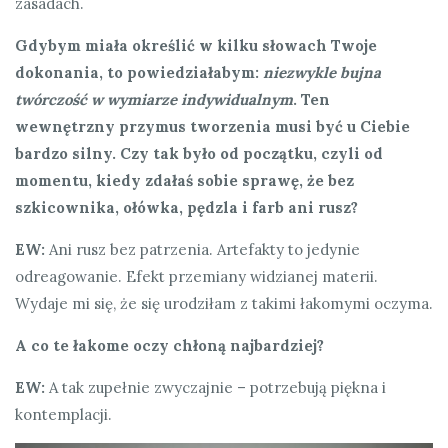
zasadach.
Gdybym miała określić w kilku słowach Twoje
dokonania, to powiedziałabym:
niezwykle bujna
twórczość w wymiarze indywidualnym
. Ten
wewnętrzny przymus tworzenia musi być u Ciebie
bardzo silny. Czy tak było od początku, czyli od
momentu, kiedy zdałaś sobie sprawę, że bez
szkicownika, ołówka, pędzla i farb ani rusz?
EW:
Ani rusz bez patrzenia. Artefakty to jedynie
odreagowanie. Efekt przemiany widzianej materii.
Wydaje mi się, że się urodziłam z takimi łakomymi oczyma.
A co te łakome oczy chłoną najbardziej?
EW:
A tak zupełnie zwyczajnie – potrzebują piękna i
kontemplacji.