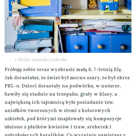
Szafki, szufladki i schowki.
Próbuję sobie teraz wyobrazić małą 6, 7-letnią Elę.
Jak dorastałaś, to świat był mocno szary, to był okres
PRL-u. Dzieci dorastały na podwórku, w naturze,
bawiły się stadnie na trzepaku, grały w klasy, a
największą ich tajemnicą było posiadanie tzw.
aniołków tworzonych w ziemi z kolorowych
szkiełek, pod którymi znajdowały się kompozycje
ułożone z płatków kwiatów i traw, sreberek i
połyskujących koralików. Co wyraźnie pamiętasz z