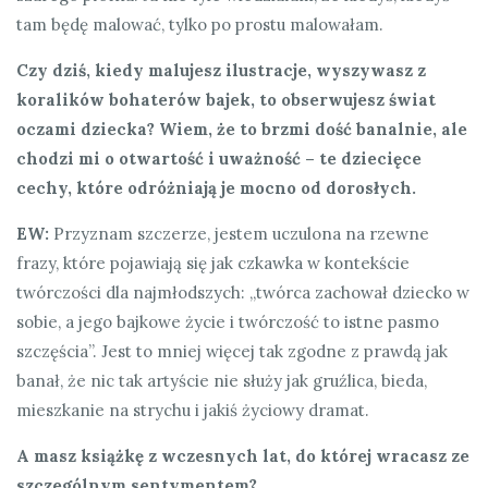
tam będę malować, tylko po prostu malowałam.
Czy dziś, kiedy malujesz ilustracje, wyszywasz z
koralików bohaterów bajek, to obserwujesz świat
oczami dziecka? Wiem, że to brzmi dość banalnie, ale
chodzi mi o otwartość i uważność – te dziecięce
cechy, które odróżniają je mocno od dorosłych.
EW:
Przyznam szczerze, jestem uczulona na rzewne
frazy, które pojawiają się jak czkawka w kontekście
twórczości dla najmłodszych: „twórca zachował dziecko w
sobie, a jego bajkowe życie i twórczość to istne pasmo
szczęścia”. Jest to mniej więcej tak zgodne z prawdą jak
banał, że nic tak artyście nie służy jak gruźlica, bieda,
mieszkanie na strychu i jakiś życiowy dramat.
A masz książkę z wczesnych lat, do której wracasz ze
szczególnym sentymentem?