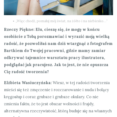
„Więc chodź, pomaluj mój świat, na żółto i na niebiesko…”
Rzeczy Piękne: Elu, cieszę się, że mogę w końcu
osobiście z Tobą porozmawiać i wyrazić moją wielką
radość, że pozwoliłaś nam dziś wtargnąć z fotografem
Bartkiem do Twojej pracowni, gdzie mamy zamiar
odkrywać tajemnice warsztatu pracy ilustratora,
podglądać jak pracujesz. Jak to jest, że nie opuszcza
Cię radość tworzenia?
Elżbieta Wasiuczyńska:
Wiesz, w tej radości tworzenia
mieści się też zmęczenie i rozczarowanie i nuda i bolący
kręgosłup i coraz grubsze i grubsze okulary. Co nie
zmienia faktu, że to jest obszar wolności i frajdy,
alternatywna rzeczywistość, którą buduje się na własnych