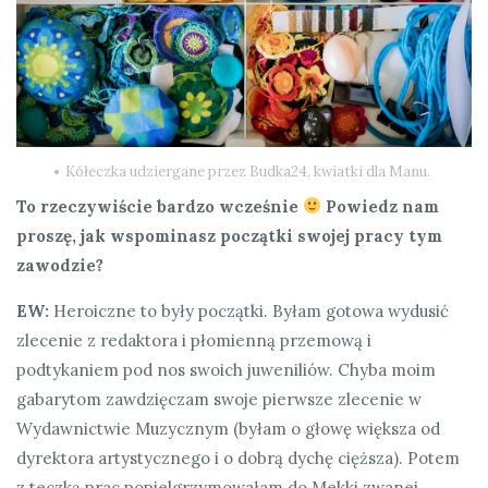
Kółeczka udziergane przez Budka24, kwiatki dla Manu.
To rzeczywiście bardzo wcześnie
Powiedz nam
proszę, jak wspominasz początki swojej pracy tym
zawodzie?
EW:
Heroiczne to były początki. Byłam gotowa wydusić
zlecenie z redaktora i płomienną przemową i
podtykaniem pod nos swoich juweniliów. Chyba moim
gabarytom zawdzięczam swoje pierwsze zlecenie w
Wydawnictwie Muzycznym (byłam o głowę większa od
dyrektora artystycznego i o dobrą dychę cięższa). Potem
z teczką prac popielgrzymowałam do Mekki zwanej