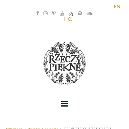
EN
Homepage
>
Twórcy i ich pasje
>
NA WŁASNYCH ZASADACH