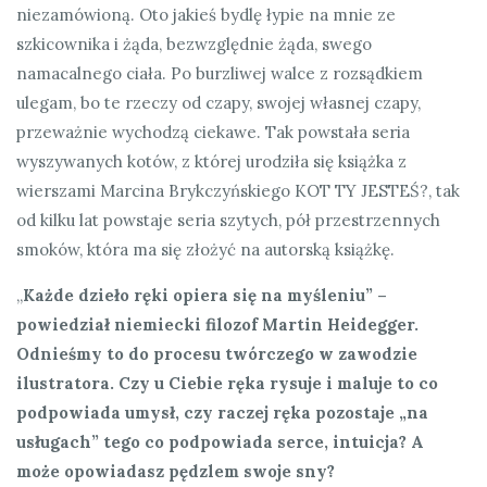
niezamówioną. Oto jakieś bydlę łypie na mnie ze
szkicownika i żąda, bezwzględnie żąda, swego
namacalnego ciała. Po burzliwej walce z rozsądkiem
ulegam, bo te rzeczy od czapy, swojej własnej czapy,
przeważnie wychodzą ciekawe. Tak powstała seria
wyszywanych kotów, z której urodziła się książka z
wierszami Marcina Brykczyńskiego KOT TY JESTEŚ?, tak
od kilku lat powstaje seria szytych, pół przestrzennych
smoków, która ma się złożyć na autorską książkę.
„
Każde dzieło ręki opiera się na myśleniu” –
powiedział niemiecki filozof Martin Heidegger.
Odnieśmy to do procesu twórczego w zawodzie
ilustratora. Czy u Ciebie ręka rysuje i maluje to co
podpowiada umysł, czy raczej ręka pozostaje „na
usługach” tego co podpowiada serce, intuicja? A
może opowiadasz pędzlem swoje sny?