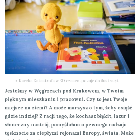
Kaczka Katastrofa w 3D czasem pozuje do ilustracji.
Jesteśmy w Węgrzcach pod Krakowem, w Twoim
pięknym mieszkaniu i pracowni. Czy to jest Twoje
miejsce na ziemi? A może marzysz o tym, żeby osiąść
gdzie indziej? Z racji tego, że kochasz błękit, lazur i
słoneczny nastrój, pomyślałam o pewnego rodzaju
tęsknocie za ciepłymi rejonami Europy, świata. Może