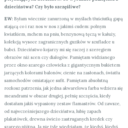
dzieciństwa? Czy było szczęśliwe?
EW:
Byłam wiecznie zanurzoną w myślach tłuściutką gapą
stającą co i raz nos w nos z jakimś cudem: polnym
kwiatkiem, mchem na pniu, benzynową tęczą w kałuży,
kolekcją wysoce zagranicznych guzików w szufladce u
babci. Dzieciństwo kojarzy mi się raczej z szeregiem
obrazów niż scen czy dialogów. Pamiętam widzianego
przez okno szarego człowieka z gigantycznym bukietem
jarzących kolorami balonów, cienie na zasłonach, światła
samochodów omiatające sufit. Pamiętam absolutną
rozkosz patrzenia, jak jedna akwarelowa farba wdziera się
meandrami w obszar drugiej, pełnię szczęścia, kiedy
dostałam jakiś wypasiony zestaw flamastrów. Od zawsze,
od najwcześniejszego dzieciństwa, lubię zapach
plakatówek, drewna świeżo zastruganych kredek czy
szarego płótna. Ja nie tyle wiedziałam, że kiedyś, kiedyś