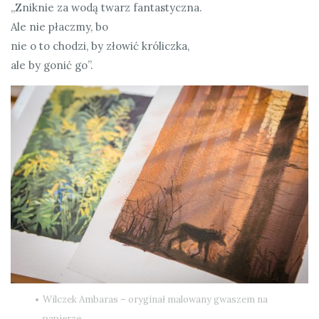
„Zniknie za wodą twarz fantastyczna.
Ale nie płaczmy, bo
nie o to chodzi, by złowić króliczka,
ale by gonić go”.
Wilczek Ambaras – oryginał malowany gwaszem na
papierze.