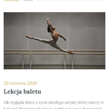
20 czerwca 2020
Lekcja baletu
Jak wygląda dzień z życia młodego artysty, który tańczy w
balecie? Stanisław Węgrzyn, polski tancerz i choreograf,