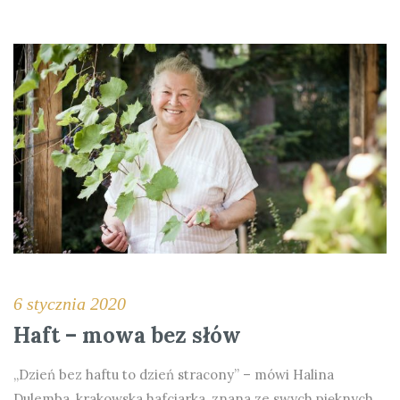
6 stycznia 2020
Haft – mowa bez słów
„Dzień bez haftu to dzień stracony” – mówi Halina
Dulemba, krakowska hafciarka, znana ze swych pięknych,