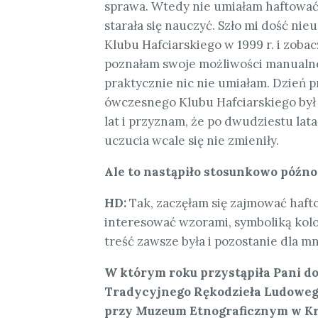
sprawa. Wtedy nie umiałam haftować,
starała się nauczyć. Szło mi dość nie
Klubu Hafciarskiego w 1999 r. i zoba
poznałam swoje możliwości manualne,
praktycznie nic nie umiałam. Dzień p
ówczesnego Klubu Hafciarskiego był 
lat i przyznam, że po dwudziestu la
uczucia wcale się nie zmieniły.
Ale to nastąpiło stosunkowo późno
HD:
Tak, zaczęłam się zajmować haft
interesować wzorami, symboliką kolo
treść zawsze była i pozostanie dla m
W którym roku przystąpiła Pani d
Tradycyjnego Rękodzieła Ludowego 
przy Muzeum Etnograficznym w K