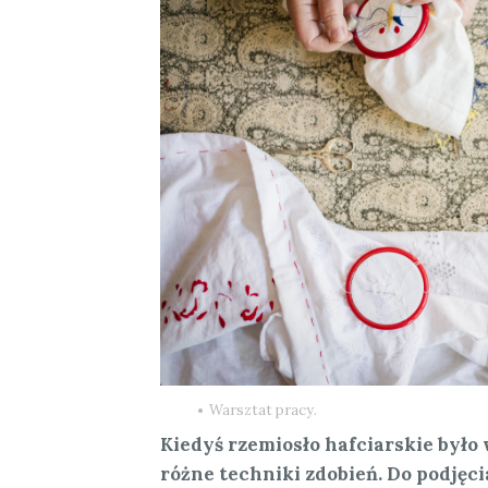
Warsztat pracy.
Kiedyś rzemiosło hafciarskie był
różne techniki zdobień. Do podjęc