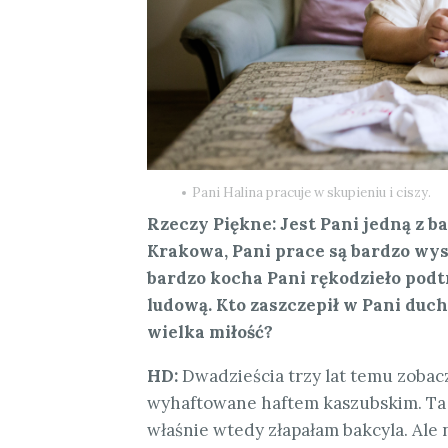
Pani Halina pracuje w skupieniu i ciszy.
Rzeczy Piękne: Jest Pani jedną z 
Krakowa, Pani prace są bardzo wy
bardzo kocha Pani rękodzieło pod
ludową. Kto zaszczepił w Pani duch
wielka miłość?
HD:
Dwadzieścia trzy lat temu zobac
wyhaftowane haftem kaszubskim. Ta k
właśnie wtedy złapałam bakcyla. Ale 