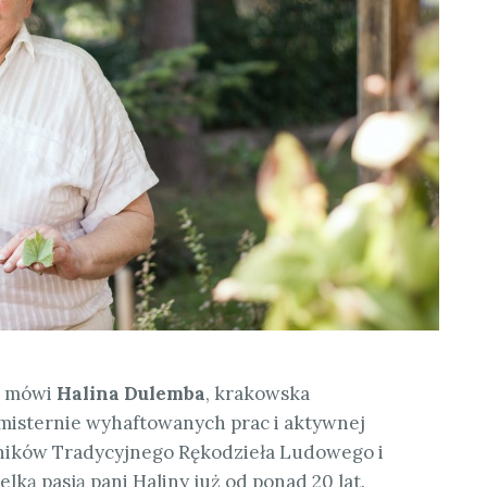
 – mówi
Halina Dulemba
, krakowska
 misternie wyhaftowanych prac i aktywnej
śników Tradycyjnego Rękodzieła Ludowego i
elką pasją pani Haliny już od ponad 20 lat.