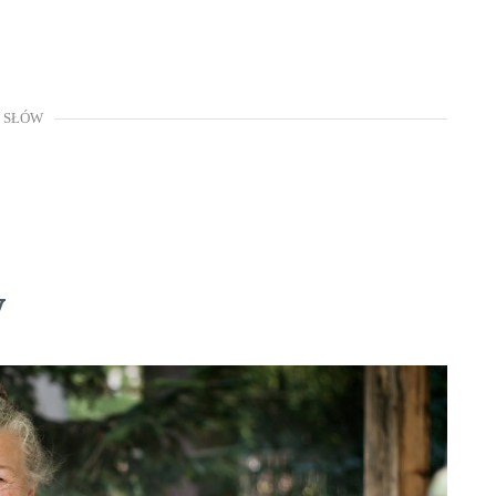
Z SŁÓW
w