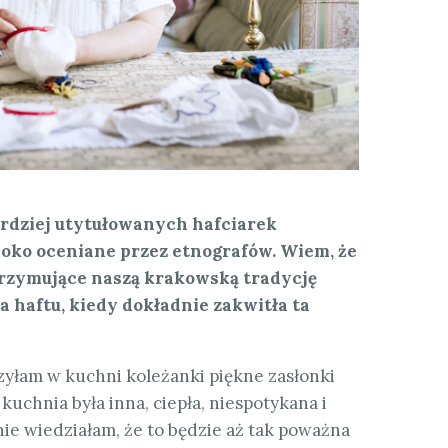
bardziej utytułowanych hafciarek
soko oceniane przez etnografów. Wiem, że
trzymujące naszą krakowską tradycję
a haftu, kiedy dokładnie zakwitła ta
zyłam w kuchni koleżanki piękne zasłonki
uchnia była inna, ciepła, niespotykana i
nie wiedziałam, że to będzie aż tak poważna