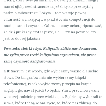
Osoby, które były piśmienne, w dawnych czasach mogły
nawet ujść przed straceniem, jeżeli tylko przeczytały
psalm o miłosierdziu Bożym – to pokazuje pewną
elitarność wynikającą z wykształcenia kompetencji do
nauki pisania i czytania. Od razu mamy ochotę ripostować,
że dziś już każdy czyta i pisze, ale… Czy na pewno i czy
jest to dobrej jakości?
Powiedziałeś kiedyś:
Kaligrafia zbliża nas do sacrum,
nie tylko przez treść kaligrafowanego tekstu, ale przez
samą czynność kaligrafowania
.
GB
: Sacrum jest wtedy, gdy wybieramy ważne dla siebie
słowa. Do kaligrafowania nie wybierzemy książki
telefonicznej, rzadko wybierzemy przepis na karpia
wigilijnego, nawet jeżeli to będzie stary, przechowywany
w naszej rodzinie przez wieki zapis. Będziemy wybierali te
słowa, które tchną w nas życie, te, które nas zbliżają do