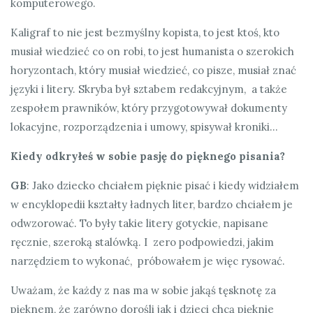
komputerowego.
Kaligraf to nie jest bezmyślny kopista, to jest ktoś, kto
musiał wiedzieć co on robi, to jest humanista o szerokich
horyzontach, który musiał wiedzieć, co pisze, musiał znać
języki i litery. Skryba był sztabem redakcyjnym, a także
zespołem prawników, który przygotowywał dokumenty
lokacyjne, rozporządzenia i umowy, spisywał kroniki…
Kiedy odkryłeś w sobie pasję do pięknego pisania?
GB
: Jako dziecko chciałem pięknie pisać i kiedy widziałem
w encyklopedii kształty ładnych liter, bardzo chciałem je
odwzorować. To były takie litery gotyckie, napisane
ręcznie, szeroką stalówką. I zero podpowiedzi, jakim
narzędziem to wykonać, próbowałem je więc rysować.
Uważam, że każdy z nas ma w sobie jakąś tęsknotę za
pięknem, że zarówno dorośli jak i dzieci chcą pięknie