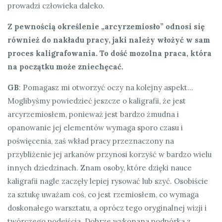
prowadzi człowieka daleko.
Z pewnością określenie „arcyrzemiosło” odnosi się
również do nakładu pracy, jaki należy włożyć w sam
proces kaligrafowania. To dość mozolna praca, która
na początku może zniechęcać.
GB
: Pomagasz mi otworzyć oczy na kolejny aspekt…
Moglibyśmy powiedzieć jeszcze o kaligrafii, że jest
arcyrzemiosłem, ponieważ jest bardzo żmudna i
opanowanie jej elementów wymaga sporo czasu i
poświęcenia, zaś wkład pracy przeznaczony na
przybliżenie jej arkanów przynosi korzyść w bardzo wielu
innych dziedzinach. Znam osoby, które dzięki nauce
kaligrafii nagle zaczęły lepiej rysować lub szyć. Osobiście
za sztukę uważam coś, co jest rzemiosłem, co wymaga
doskonałego warsztatu, a oprócz tego oryginalnej wizji i
twórczego podejścia. Dobrze wykonana podpórka z