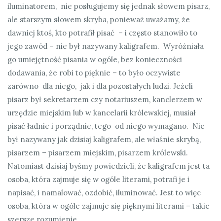
iluminatorem, nie posługujemy się jednak słowem pisarz,
ale starszym słowem skryba, ponieważ uważamy, że
dawniej ktoś, kto potrafił pisać – i często stanowiło to
jego zawód – nie był nazywany kaligrafem. Wyróżniała
go umiejętność pisania w ogóle, bez konieczności
dodawania, że robi to pięknie – to było oczywiste
zarówno dla niego, jak i dla pozostałych ludzi. Jeżeli
pisarz był sekretarzem czy notariuszem, kanclerzem w
urzędzie miejskim lub w kancelarii królewskiej, musiał
pisać ładnie i porządnie, tego od niego wymagano. Nie
był nazywany jak dzisiaj kaligrafem, ale właśnie skrybą,
pisarzem – pisarzem miejskim, pisarzem królewski.
Natomiast dzisiaj byśmy powiedzieli, że kaligrafem jest ta
osoba, która zajmuje się w ogóle literami, potrafi je i
napisać, i namalować, ozdobić, iluminować. Jest to więc
osoba, która w ogóle zajmuje się pięknymi literami – takie
szersze rozumienie.