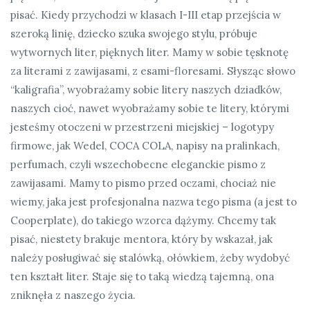
pisać. Kiedy przychodzi w klasach I-III etap przejścia w
szeroką linię, dziecko szuka swojego stylu, próbuje
wytwornych liter, pięknych liter. Mamy w sobie tęsknotę
za literami z zawijasami, z esami-floresami. Słysząc słowo
“kaligrafia”, wyobrażamy sobie litery naszych dziadków,
naszych cioć, nawet wyobrażamy sobie te litery, którymi
jesteśmy otoczeni w przestrzeni miejskiej – logotypy
firmowe, jak Wedel, COCA COLA, napisy na pralinkach,
perfumach, czyli wszechobecne eleganckie pismo z
zawijasami. Mamy to pismo przed oczami, chociaż nie
wiemy, jaka jest profesjonalna nazwa tego pisma (a jest to
Cooperplate), do takiego wzorca dążymy. Chcemy tak
pisać, niestety brakuje mentora, który by wskazał, jak
należy posługiwać się stalówką, ołówkiem, żeby wydobyć
ten kształt liter. Staje się to taką wiedzą tajemną, ona
zniknęła z naszego życia.