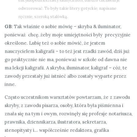
encyklopedii kształty ładnych liter, bardzo chciałem je
odwzorować. To były takie litery gotyckie, napisane
ręcznie, szeroką stalówką.
GB
: Tak właśnie o sobie mówię – skryba & iluminator,
ponieważ chcę, żeby moje umiejętności były precyzyjnie
określone. Lubię też o sobie mówić, że jestem
nauczycielem kaligrafii – to też jest rzadki zawód, dziś już
go praktycznie nie ma, ponieważ w szkole od dawna nie
ma lekcji kaligrafii. A skryba, iluminator, kaligraf – cóż, te
zawody przestały już istnieć albo zostały wyparte przez
inne.
Często uczestnikom warsztatów powtarzam, że z zawodu
skryby, z zawodu pisarza, osoby, która była piśmienna i
znała się na tym i owym, rozwinęły się profesje notariusza,
prawnika, dziennikarza, ilustratora, sekretarza,
stenopitysty i… współcześnie redaktora, grafika