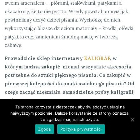
swoim arsenałem – piórami, stalówkami, patykami a
okazało się, że to nie jest to. Wtedy powstał pomysł, jak
powinniśmy uczyć dzieci pisania. Wychodzę do nich,
wykorzystując bliższe dzieciom materiały – kredki, ołówki,
patyki, kredę, zamieniam żmudną naukę w twórczą
zabawę.
Prowadzicie sklep internetowy
KALIGRAF
, w
którym można zakupić niemal wszystkie akcesoria
potrzebne do sztuki pięknego pisania. Co zakupić w
pierwszej kolejności do nauki ozdobnego pisania? Od
czego zacząć nieśmiałe, samodzielne próby kaligrafii
w domu?
Ta strona korzysta z ciasteczek aby świadczyć usługi na
najwyższym poziomie. Dalsze korzystanie ze strony oznacza,
GB
: Ołówek, długopis i obsadka ze stalówką – to są
że zgadzasz się na ich użycie.
elementy wskazane na okładce mojej nowej książki. Do
Zgoda
Polityka prywatności
tego potrzebny będzie jeszcze atrament.
By zacząć,
wystarczy zaostrzyć ołówek
…, głosi hasło reklamujące