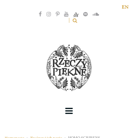
EN
Homepage
>
Twórcy i ich pasje
>
HOMO SCRIBENS