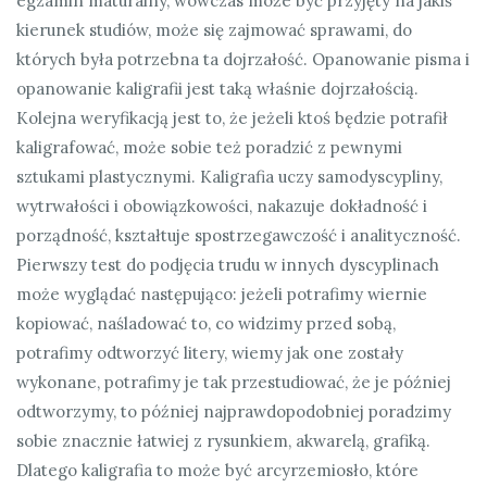
egzamin maturalny, wówczas może być przyjęty na jakiś
kierunek studiów, może się zajmować sprawami, do
których była potrzebna ta dojrzałość. Opanowanie pisma i
opanowanie kaligrafii jest taką właśnie dojrzałością.
Kolejna weryfikacją jest to, że jeżeli ktoś będzie potrafił
kaligrafować, może sobie też poradzić z pewnymi
sztukami plastycznymi. Kaligrafia uczy samodyscypliny,
wytrwałości i obowiązkowości, nakazuje dokładność i
porządność, kształtuje spostrzegawczość i analityczność.
Pierwszy test do podjęcia trudu w innych dyscyplinach
może wyglądać następująco: jeżeli potrafimy wiernie
kopiować, naśladować to, co widzimy przed sobą,
potrafimy odtworzyć litery, wiemy jak one zostały
wykonane, potrafimy je tak przestudiować, że je później
odtworzymy, to później najprawdopodobniej poradzimy
sobie znacznie łatwiej z rysunkiem, akwarelą, grafiką.
Dlatego kaligrafia to może być arcyrzemiosło, które