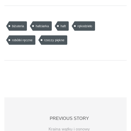
biżuteria
hafciarka
haft
rękodzieło
robótki ręczne
rzeczy piękne
PREVIOUS STORY
Kraina wątku i osnowy