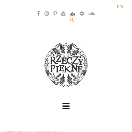
EN
Homepage
>
Twórcy i ich pasje
>