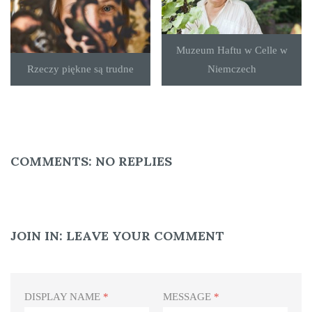
Muzeum Haftu w Celle w
Rzeczy piękne są trudne
Niemczech
COMMENTS:
NO REPLIES
JOIN IN:
LEAVE YOUR COMMENT
DISPLAY NAME
*
MESSAGE
*