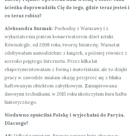
ścieżka doprowadziła
C
ię do tego, gdzie teraz jesteś i
co teraz robisz?
Aleksandra Surmak:
Pochodzę z Warszawy i z
wykształcenia jestem konserwatorem dzieł sztuki.
Równolegle, od 2008 roku, tworzę biżuterię. Warsztat
zdobywałam samodzielnie z książek, a później również z
szeroko pojętego Internetu. Przez kilka lat
eksperymentowałam z formą i materiałami, ale to dzięki
pracy w zawodzie miałam okazję przyjrzeć się z bliska
haftowanym obiektom zabytkowym. Zainspirowana
dawnymi technikami, w 2015 roku ukończyłam kurs haftu
historycznego.
Niedawno opuściłaś Polskę i wyjechałaś do Paryża.
Dlaczego?
AS:
Odkąd pamiętam, Francja zawsze była obecna w