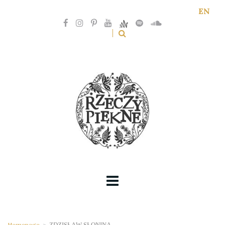
EN
Homepage
>
ZDZISŁĄW SŁONINA