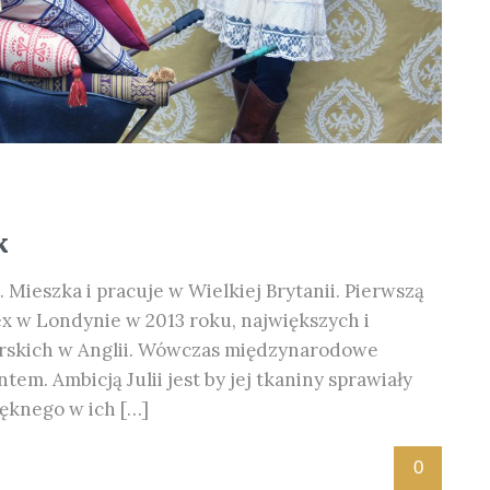
k
. Mieszka i pracuje w Wielkiej Brytanii. Pierwszą
ex w Londynie w 2013 roku, największych i
arskich w Anglii. Wówczas międzynarodowe
tem. Ambicją Julii jest by jej tkaniny sprawiały
ięknego w ich […]
0