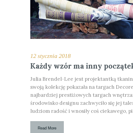
12 stycznia 2018
Każdy wzór ma inny począte
Julia Brendel-Lee jest projektantką tkanin
swoją kolekcję pokazała na targach Decor
najbardziej prestiżowych targach wnętrz
środowisko designu zachwyciło się jej talen
ludziom radość i wnosiły coś ciekawego, p
Read More