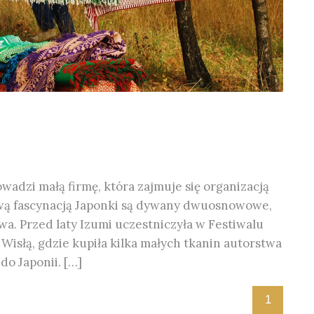
owadzi małą firmę, która zajmuje się organizacją
iwą fascynacją Japonki są dywany dwuosnowowe,
a. Przed laty Izumi uczestniczyła w Festiwalu
isłą, gdzie kupiła kilka małych tkanin autorstwa
do Japonii. […]
1