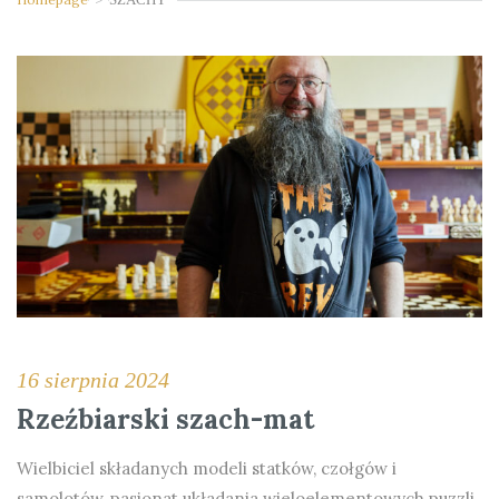
16 sierpnia 2024
Rzeźbiarski szach-mat
Wielbiciel składanych modeli statków, czołgów i
samolotów, pasjonat układania wieloelementowych puzzli