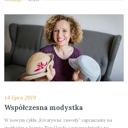
14 lipca 2019
Współczesna modystka
W nowym cyklu „Kreatywne zawody” zapraszamy na
spotkanie z Joanną Tor-Gazdą – przewodniczką po