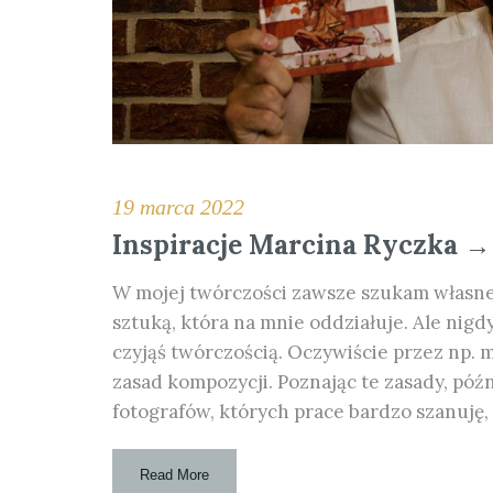
19 marca 2022
Inspiracje Marcina Ryczka →
W mojej twórczości zawsze szukam własnej
sztuką, która na mnie oddziałuje. Ale nigd
czyjąś twórczością. Oczywiście przez np.
zasad kompozycji. Poznając te zasady, póź
fotografów, których prace bardzo szanuję,
Read More