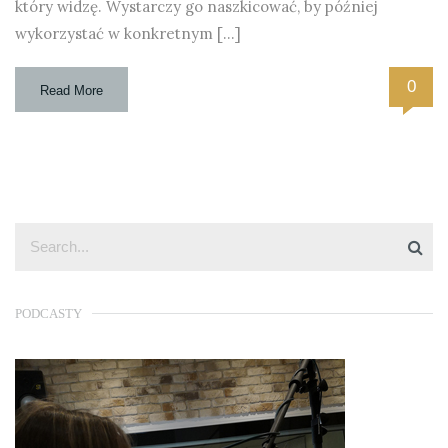
który widzę. Wystarczy go naszkicować, by później
wykorzystać w konkretnym […]
0
Read More
PODCASTY