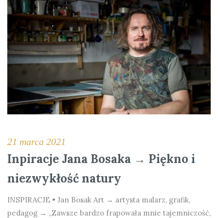
21 marca 2021
Inpiracje Jana Bosaka → Piękno i
niezwykłość natury
INSPIRACJE • Jan Bosak Art → artysta malarz, grafik,
pedagog → „Zawsze bardzo frapowała mnie tajemniczość,