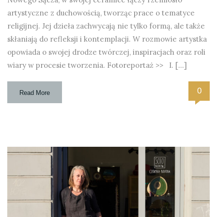
artystyczne z duchowością, tworząc prace o tematyce
religijnej. Jej dzieła zachwycają nie tylko formą, ale także
skłaniają do refleksji i kontemplacji. W rozmowie artystka
opowiada o swojej drodze twórczej, inspiracjach oraz roli
wiary w procesie tworzenia. Fotoreportaż >> I. […]
0
Read More