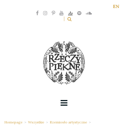
EN
Homepage
>
Wszystkie
>
Rzemiosło artystyczne
>