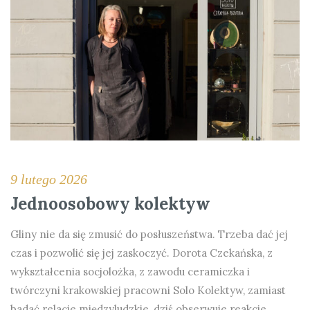
9 lutego 2026
Jednoosobowy kolektyw
Gliny nie da się zmusić do posłuszeństwa. Trzeba dać jej
czas i pozwolić się jej zaskoczyć. Dorota Czekańska, z
wykształcenia socjolożka, z zawodu ceramiczka i
twórczyni krakowskiej pracowni Solo Kolektyw, zamiast
badać relacje międzyludzkie, dziś obserwuje reakcje