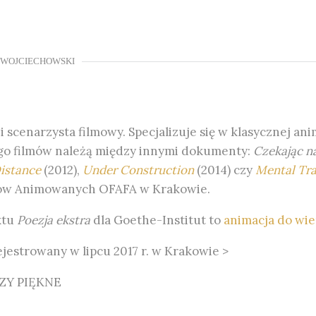
 WOJCIECHOWSKI
scenarzysta filmowy. Specjalizuje się w klasycznej anim
o filmów należą między innymi dokumenty:
Czekając n
istance
(2012),
Under Construction
(2014) czy
Mental Tra
mów Animowanych OFAFA w Krakowie.
ktu
Poezja ekstra
dla Goethe-Institut to
animacja do wi
jestrowany w lipcu 2017 r. w Krakowie >
CZY PIĘKNE