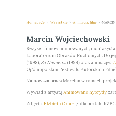
Homepage
>
Wszystkie
>
Animacja, film
>
MARCIN
Marcin Wojciechowski
Reżyser filmów animowanych, montażysta i 
Laboratorium Obrazów Ruchomych. Do jeg
(1998),
Za Niemen…
(1999) oraz animacje:
D
Ogólnopolskim Festiwalu Autorskich Fil
Najnowsza praca Marcina w ramach proje
Wywiad z artystą
Animowane hybrydy
zare
Zdjęcia:
Elżbieta Oracz
/ dla portalu RZE