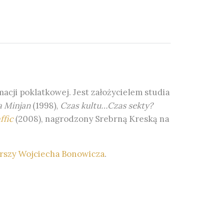
acji poklatkowej. Jest założycielem studia
a Minjan
(1998),
Czas kultu…Czas sekty?
ffic
(2008), nagrodzony Srebrną Kreską na
erszy Wojciecha Bonowicza
.