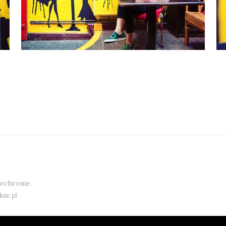
 ochronie.
kne.pl