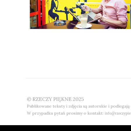
© RZECZY PIĘKNE 2025
Publikowane teksty i zdjęcia są autorskie i podlegają
W przypadku pytań prosimy o kontakt:
info@rzeczypie