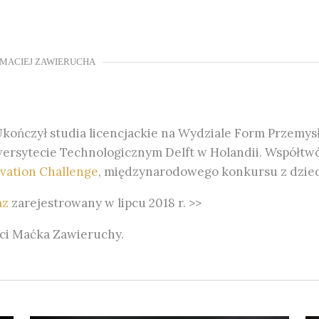
MACIEJ ZAWIERUCHA
Ukończył studia licencjackie na Wydziale Form Przemys
rsytecie Technologicznym Delft w Holandii. Współtwór
vation Challenge
, międzynarodowego konkursu z dzied
az
zarejestrowany w lipcu 2018 r. >>
ści Maćka Zawieruchy.