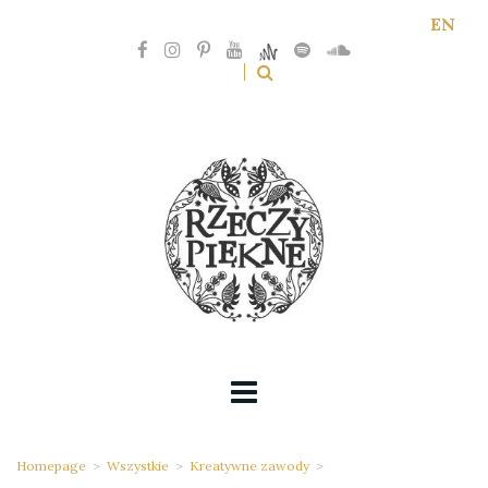
EN
Homepage
>
Wszystkie
>
Kreatywne zawody
>