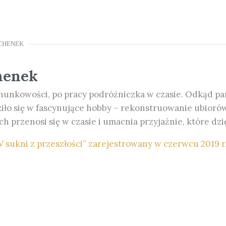
CHENEK
henek
chunkowości, po pracy podróżniczka w czasie. Odkąd pa
ziło się w fascynujące hobby – rekonstruowanie ubioró
 przenosi się w czasie i umacnia przyjaźnie, które dzięk
ukni z przeszłości” zarejestrowany w czerwcu 2019 r.