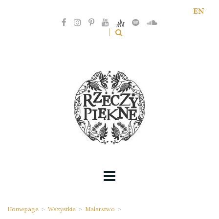
EN
Homepage
>
Wszystkie
>
Malarstwo
>