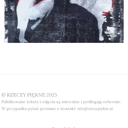
© RZECZY PIĘKNE 2025
Publikowane teksty i zdjęcia są autorskie i podlegają ochronie.
W przypadku pytań prosimy o kontakt:
info@rzeczypiekne.pl