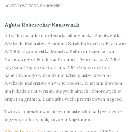
AGATA ROŚCIECHA-KANOWNIK
Agata Rościecha-Kanownik
Artystka malarka i profesorka akademicka. Absolwentka
Wydziału Malarstwa Akademii Sztuk Pięknych w Krakowie.
W 2000 stypendystka Ministra Kultury i Dziedzictwa
Narodowego z Funduszu Promocji Twórczości. W 2002
uzyskała stopień doktora, a w 2014 stopień doktora
habilitowanego w dziedzinie sztuk plastycznych na
Wydziale Malarstwa ASP w Krakowie. W swoim dorobku
ma kilkadziesiąt wystaw indywidualnych i zbiorowych w
kraju i za granicą. Laureatka wielu prestiżowych nagród.
Tworzy i mieszka w uroczym miasteczku nad jeziorem z
mężem, córką Kamilą i synem Kajetanem.
Wywiad z Artystką
zarejestrowany w czerwcu 2017 r. >