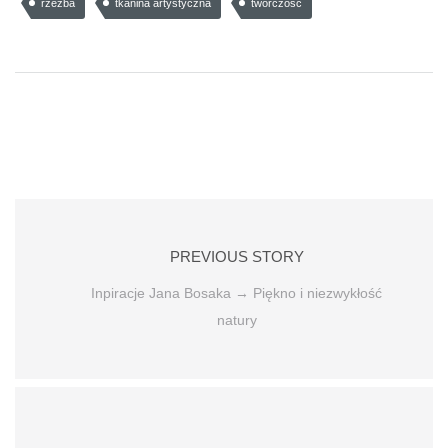
rzeźba
tkanina artystyczna
twórczość
PREVIOUS STORY
Inpiracje Jana Bosaka → Piękno i niezwykłość
natury