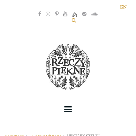
EN
Homepage
>
Twórcy i ich pasje
>
HEKTARY SZTUKI