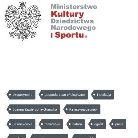
eksperyment
gospodarstwo ekologiczne
instalacja
Joanna Zawierucha-Gomułka
Katarzyna Leśniak
Leśniakówka
malarstwo
natura
ogród
pasja