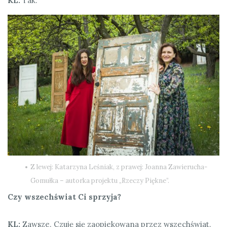
KL:
Tak.
Z lewej: Katarzyna Leśniak, z prawej: Joanna Zawierucha-
Gomułka – autorka projektu „Rzeczy Piękne”.
Czy wszechświat Ci sprzyja?
KL:
Zawsze. Czuję się zaopiekowana przez wszechświat.