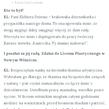
Katarzyna Leśniak.
Kto to był?
KL:
Pani Elżbieta Dziwisz – krakowska dziennikarka i
przyjaciółka naszego domu. To ona upewniła mnie, że
mogę sięgnąć dalej, osiągnąć więcej, że dam radę.
Wierzyła we mnie i dopingowała do pracy twórczej.
Zawsze mówiła „Kasieczka, Ty musisz malować!”.
I poszłaś za jej radą. Zdałaś do Liceum Plastycznego w
Nowym Wiśniczu.
KL:
Rozpoczęłam naukę na kierunku tkanina artystyczna.
Wybrałam go dlatego, że tkanina ma bezpośredni związek
z naturą – jest czymś namacalnym, co łączy mnie z
dzieciństwem. Uwielbiam pracę manualną, wszelkie prace
ręczne. W liceum wiśnickim mogłam całymi godzinami
siedzieć na warsztatach, przed krosnem tkackim i patrzeć,