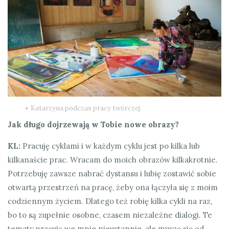
Katarzyna podczas pracy twórczej.
Jak długo dojrzewają w Tobie nowe obrazy?
KL:
Pracuję cyklami i w każdym cyklu jest po kilka lub
kilkanaście prac. Wracam do moich obrazów kilkakrotnie.
Potrzebuję zawsze nabrać dystansu i lubię zostawić sobie
otwartą przestrzeń na pracę, żeby ona łączyła się z moim
codziennym życiem. Dlatego też robię kilka cykli na raz,
bo to są zupełnie osobne, czasem niezależne dialogi. Te
tematy pracują we mnie nieustannie, ale muszę się od