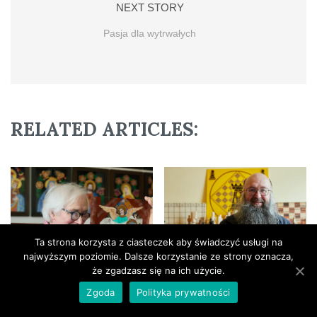
NEXT STORY
Pasja dla wytrwałych
RELATED ARTICLES:
Ta strona korzysta z ciasteczek aby świadczyć usługi na
najwyższym poziomie. Dalsze korzystanie ze strony oznacza,
że zgadzasz się na ich użycie.
Na styku tradycji i
Zgoda
Polityka prywatności
współczesności
Rzeźbiarski szach-mat