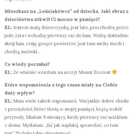
Mieszkasz na „Leśniakówce” od dziecka. Jaki obraz z
dzieciństwa utkwił Ci mocno w pamięci?
KL:
Jestem małą dziewczynką, jest lato, przechodzę przez
pole żyta i wchodzę pierwszy raz do lasu. Widzę dokładnie
skraj lasu, czuję gorące powietrze, jest tam suchy mech i
chodzą mrówki…
Co wtedy poczułaś?
KL:
Że właśnie weszłam na szczyt Mount Everest
Które wspomnienia z tego czasu miały na Ciebie
duży wpływ?
KL:
Mam wiele takich wspomnień. Wszystkie dobre chwile
z przeszłości, które tkwią w mojej pamięci, krążą wokół
przyrody. Miałam 9 miesięcy, kiedy pierwszy raz uciekłam
z domu. Myślałam: „Iść jak najdalej, sprawdzić, co tam
jest”. To było takie ekscytujące!