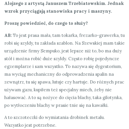
Alojzego z artystą Januszem Trzebiatowskim. Jednak
wzrok przyciągają stanowiska pracy i maszyny.
Proszę powiedzieć, do czego to służy?
AB:
To jest prasa mała, tam tokarka, frezarko-grawerka, tu
robi się szyldy, tu zakłada szablon. Na Szewskiej mam takie
urządzenie firmy Sempuko, jest lepsze niż to, bo ma duży
stół i można robić duże szyldy. Często robię pojedyncze
egzemplarze i sam wszystko. To nazywa się dygestorium,
ma wyciąg mechaniczny do odprowadzenia spalin na
zewnątrz, tu się spawa, lutuje czy hartuje. Do różnych prac
używam gazu, kupiłem też specjalny miech, żeby nie
hałasować. A to są nożyce do cięcia blachy, taka gilotynka,
po wytłoczeniu blachy w prasie tnie się na kawałki.
A to szczoteczki do wymiatania drobinek metalu.
Wszystko jest potrzebne.