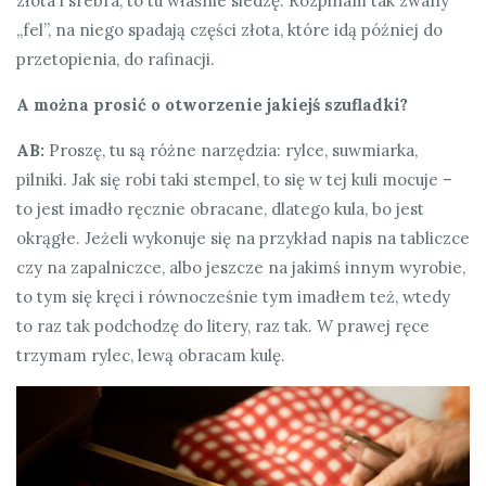
złota i srebra, to tu właśnie siedzę. Rozpinam tak zwany
„fel”, na niego spadają części złota, które idą później do
przetopienia, do rafinacji.
A można prosić o otworzenie jakiejś szufladki?
AB:
Proszę, tu są różne narzędzia: rylce, suwmiarka,
pilniki. Jak się robi taki stempel, to się w tej kuli mocuje –
to jest imadło ręcznie obracane, dlatego kula, bo jest
okrągłe. Jeżeli wykonuje się na przykład napis na tabliczce
czy na zapalniczce, albo jeszcze na jakimś innym wyrobie,
to tym się kręci i równocześnie tym imadłem też, wtedy
to raz tak podchodzę do litery, raz tak. W prawej ręce
trzymam rylec, lewą obracam kulę.