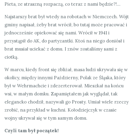
Pieta, ze straszną rozpaczą, co teraz z nami będzie?!…
Najstarszy brat był wtedy na robotach w Niemczech. Wójt
gminy napisał, żeby brat wrócił, bo tutaj może pracować i
jednocześnie opiekować się nami. Wrócił w 1941 i
przystąpił do AK, do partyzantki. Ktoś na niego doniósł i
brat musiał uciekać z domu. I znów zostaliśmy sami z
ciotką.
W marcu, kiedy front się zbliżał, masa ludzi ukrywała się w
okolicy, między innymi Październy, Polak ze Śląska, który
był w Wehrmachcie i zdezerterował. Mieszkał na końcu
wsi, w małym domku. Zapamiętałem jak wyglądał, tak
elegancko chodził, nazywali go Prosty. Umiał wiele rzeczy
zrobić, na przykład w kuchni. Kołodziejczyk w czasie
wojny ukrywał się w tym samym domu.
Czyli tam był początek!