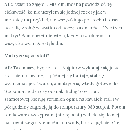
A ile czasu to zajęło… Miałem, można powiedzieć, tę
ciekawość, że nie uczyłem się jednej rzeczy jak w
mennicy na przykład, ale wszystkiego po trochu i teraz
potrafię zrobić wszystko od początku do końca. Tyle tych
matryc! Sam nawet nie wiem, kiedy to zrobiłem, to
wszystko wymagało tylu dni…
Matryce są ze stali?
AB:
Tak, muszą być ze stali. Najpierw wykonuje się je ze
stali niehartowanej, a później się hartuje, stal się
wzmacnia i jest twarda, a matryce są wtedy gotowe do
tłoczenia medali czy odznak. Robię to w tubie
szamotowej, kieruję strumień ognia na kawałek stali i w
pół godziny zagrzeję ją do temperatury 980 stopni. Potem
ten kawałek szczypcami (nie rękami!) wkłada się do oleju
hartowniczego. Nie można do wody, bo stal pęknie. Olej