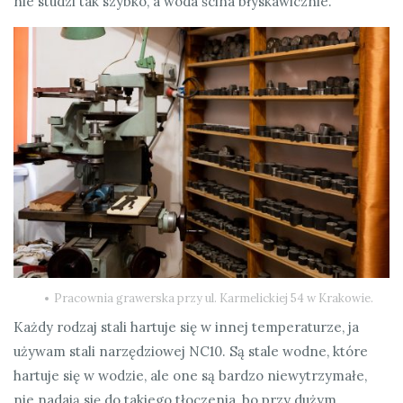
nie studzi tak szybko, a woda ścina błyskawicznie.
Pracownia grawerska przy ul. Karmelickiej 54 w Krakowie.
Każdy rodzaj stali hartuje się w innej temperaturze, ja
używam stali narzędziowej NC10. Są stale wodne, które
hartuje się w wodzie, ale one są bardzo niewytrzymałe,
nie nadają się do takiego tłoczenia, bo przy dużym