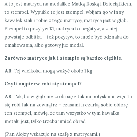
A to jest matryca na medalik z Matką Boską i Dzieciątkiem,
to stempel. Wypukłe to jest stempel, wbijam go w inny
kawałek stali i robię z tego matrycę, matryca jest w głąb.
Stempel to pozytyw 1:1, matryca to negatyw, a z niej
powstaje odbitka – też pozytyw, to może być odznaka do
emaliowania, albo gotowy już medal.
Zarówno matryce jak i stemple są bardzo ciężkie.
AB:
Tej wielkości mogą ważyć około 1 kg.
Czyli najpierw robi się stempel?
AB:
Tak, bo w głąb nie zrobi się z takimi połyskami, więc to
się robi tak na zewnątrz – czasami frezarką sobie obiorę
ten stempel, mówię, że tam wszystko w tym kawałku
metalu jest, tylko trzeba umieć obrać.
(Pan Alojzy wskazuje na szafę z matrycami.)