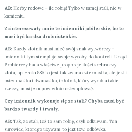
AB:
Herby rodowe – ile robię! Tylko w samej stali, nie w
kamieniu.
Zainteresowały mnie te imienniki jubilerskie, bo to
musi być bardzo drobniuteńkie.
AB:
Każdy złotnik musi mieć swój znak wytwórczy –
imiennik i tym stempluje swoje wyroby, do kontroli. Urząd
Probierczy bada właściwe proporcje ilości srebra czy
złota, np. złoto 585 to jest tak zwana czternastka, ale jest i
osiemnastka i dwunastka, i złotnik, który wyrabia takie
rzeczy, musi je odpowiednio ostemplować.
Czy imiennik wykonuje się ze stali? Chyba musi być
bardzo twardy i trwały.
AB:
Tak, ze stali, też to sam robię, czyli odkuwam. Ten
surowiec, którego używam, to jest tzw. odkówka.