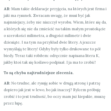
AB:
Mam takie deklaracje przyjęcia, na których jest firma i
jaki ma rysunek. Zwracam uwagę, że musi być jak
najmniejszy, żeby nie niszczył wyrobu. Wiem, które się da,
a których się nie da zmieścić na takim małym prostokącie
o szerokości milimetra, a długości milimetr i dwie
dziesiąte. I na tym na przykład dwie litery. A jeszcze
wymyślają te litery! Gdyby były tylko drukowane to pół
biedy. Teraz taki robiłem: odręcznie napisana litera K,
jakby ktoś tak się koślawo podpisał. I ja ma to zrobić!
To są chyba najtrudniejsze zlecenia.
AB:
No trudne, ale rysuję sobie w drugą stronę i patrzę
dopiero jak jest w lewo, bo jak inaczej? Rylcem próbuję
zrobić i to jest trudność, bo oczy mam już kiepskie, muszę
przez lupę.