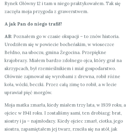
Rynek Główny 12 i tam u niego praktykowałem. Tak się
zaczęła moja przygoda z grawerstwem.
A jak Pan do niego trafił?
AB:
Poznałem go w czasie okupacji – to znów historia.
Urodziłem się w powiecie bocheńskim, w wioseczce
Bełdno, na uboczu, gmina Żegocina. Przepiękne
krajobrazy. Miałem bardzo zdolnego ojca, który grał na
skrzypcach, był rzemieślnikiem i miał gospodarstwo.
Głównie zajmował się wyrobami z drewna, robił różne
koła, wózki, beczki. Przez całą zimę to robił, a w lecie
uprawiał pięć morgów.
Moja matka zmarła, kiedy miałem trzy lata, w 1939 roku, a
ojciec w 1941 roku. I zostaliśmy sami, ten drobiazg: brat,
siostry i ja – najmłodszy. Kiedy ojciec zmarł, ciotka, jego
siostra, zapamiętałem jej twarz, rzuciła się na stół, jak