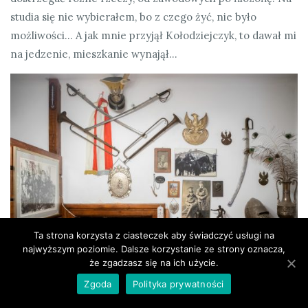
studia się nie wybierałem, bo z czego żyć, nie było
możliwości… A jak mnie przyjął Kołodziejczyk, to dawał mi
na jedzenie, mieszkanie wynajął…
Ta strona korzysta z ciasteczek aby świadczyć usługi na
najwyższym poziomie. Dalsze korzystanie ze strony oznacza,
że zgadzasz się na ich użycie.
Zgoda
Polityka prywatności
Dzięki niemu przyjechał Pan do Krakowa.