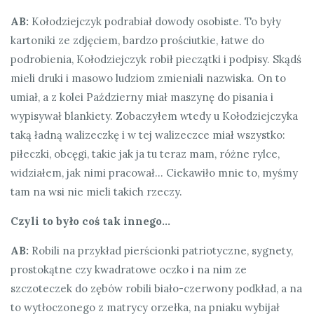
AB:
Kołodziejczyk podrabiał dowody osobiste. To były
kartoniki ze zdjęciem, bardzo prościutkie, łatwe do
podrobienia, Kołodziejczyk robił pieczątki i podpisy. Skądś
mieli druki i masowo ludziom zmieniali nazwiska. On to
umiał, a z kolei Październy miał maszynę do pisania i
wypisywał blankiety. Zobaczyłem wtedy u Kołodziejczyka
taką ładną walizeczkę i w tej walizeczce miał wszystko:
piłeczki, obcęgi, takie jak ja tu teraz mam, różne rylce,
widziałem, jak nimi pracował… Ciekawiło mnie to, myśmy
tam na wsi nie mieli takich rzeczy.
Czyli to było coś tak innego…
AB:
Robili na przykład pierścionki patriotyczne, sygnety,
prostokątne czy kwadratowe oczko i na nim ze
szczoteczek do zębów robili biało-czerwony podkład, a na
to wytłoczonego z matrycy orzełka, na pniaku wybijał