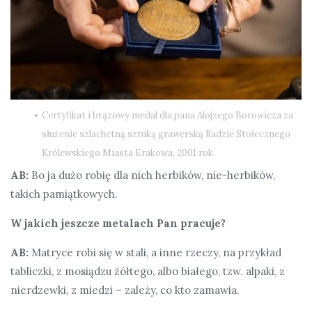
Certyfikat i brązowy medal dla pana Alojzego Borowicza za
służenie szlachetną sztuką grawerską Radzie Stołecznego
Królewskiego Miasta Krakowa, 2001 rok.
AB:
Bo ja dużo robię dla nich herbików, nie-herbików,
takich pamiątkowych.
W jakich jeszcze metalach Pan pracuje?
AB:
Matryce robi się w stali, a inne rzeczy, na przykład
tabliczki, z mosiądzu żółtego, albo białego, tzw. alpaki, z
nierdzewki, z miedzi – zależy, co kto zamawia.