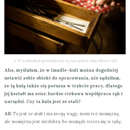
W szufladach gromadzone są narzędzia, min. kleszczyki.
Aha, myślałam, że w imadle–kuli można dogodniej
ustawić sobie obiekt do opracowania, nie sądziłam,
że tą kulą także się porusza w trakcie pracy, dlatego
jej kształt ma sens; bardzo ciekawa współpraca rąk i
narzędzi. Czy ta kula jest ze stali?
AB:
Ta jest ze stali i ma swoją wagę; mam też mosiężną,
ale mosiężna jest niedobra, bo mosiądz wżera się w rękę.