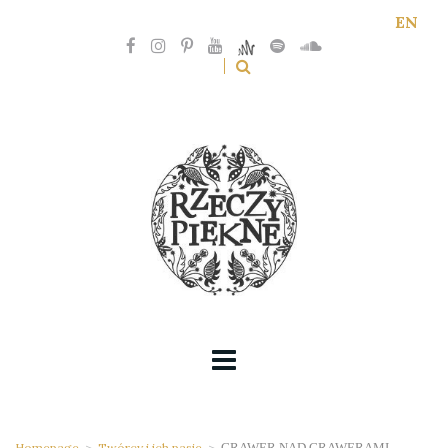
EN
Homepage
>
Twórcy i ich pasje
>
GRAWER NAD GRAWERAMI