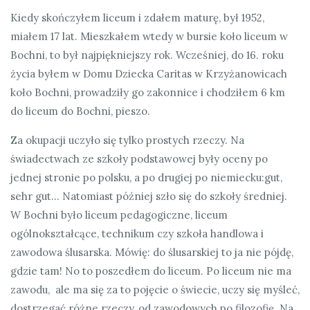
Kiedy skończyłem liceum i zdałem maturę, był 1952,
miałem 17 lat. Mieszkałem wtedy w bursie koło liceum w
Bochni, to był najpiękniejszy rok. Wcześniej, do 16. roku
życia byłem w Domu Dziecka Caritas w Krzyżanowicach
koło Bochni, prowadziły go zakonnice i chodziłem 6 km
do liceum do Bochni, pieszo.
Za okupacji uczyło się tylko prostych rzeczy. Na
świadectwach ze szkoły podstawowej były oceny po
jednej stronie po polsku, a po drugiej po niemiecku:gut,
sehr gut… Natomiast później szło się do szkoły średniej.
W Bochni było liceum pedagogiczne, liceum
ogólnokształcące, technikum czy szkoła handlowa i
zawodowa ślusarska. Mówię: do ślusarskiej to ja nie pójdę,
gdzie tam! No to poszedłem do liceum. Po liceum nie ma
zawodu, ale ma się za to pojęcie o świecie, uczy się myśleć,
dostrzegać różne rzeczy, od zawodowych po filozofię. Na