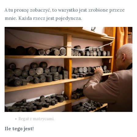
A tu proszę zobaczyć, to wszystko jest zrobione przeze
mnie. Każda rzecz jest pojedyncza.
Regał z matrycami.
Ile tego jest!