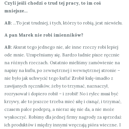
Czyli jeśli chodzi o trud tej pracy, to im coś
mniejsze…
AB:
…To jest trudniej, i tych, którzy to robią, jest niewielu.
A pan Marek nie robi imienników?
AB:
Akurat tego jednego nie, ale inne rzeczy robi lepiej
ode mnie. Uzupełniamy się. Bardzo ładnie pisze ręcznie
na różnych rzeczach. Ostatnio mieliśmy zamówienie na
napisy na kuflu, po zewnętrznej i wewnętrznej stronie –
nie było jak uchwycić tego kufla! Zrobił kulę-imadło z
zawijanych ręczników, żeby to trzymać, naznaczył,
rozrysował i dopiero robił – i zrobił! No i rylec musi być
krzywy, ale to jeszcze trzeba mieć siłę i cisnąć, i trzymać,
czasem palce podeprą, a nieraz się nie da, a nie może
wyskoczyć. Robimy dla jednej firmy nagrody za sprzedaż
ich produktów i między innymi wręczają pióra wieczne. I